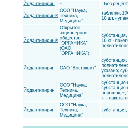
Йодантипирин
~
- Без рецепт
ООО "Наука,
таблетки, 10
Йодантипирин®
Техника,
10 шт. - упа
Медицина"
Открытое
акционерное
субстанция,
общество
Йодантипирин®
10 кг - пак
"ОРГАНИКА"
полиэтилено
(ОАО
"ОРГАНИКА")
субстанция, 
полиэтилено
Йодантипирин
ОАО "Востоквит"
указано; суб
полиэтилено
субстанция-
ООО "Наука,
субстанция-
Йодантипирин
Техника,
порошок, ~,
Медицина"
кг - пакеты
ООО "Наука,
Йодантипирин
Техника,
субстанция,
Медицина"