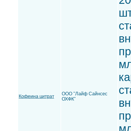
шт
ст
вн
пр
мл
ка
ст
ООО "Лайф Сайнсес
Кофеина цитрат
ОХФК"
вн
пр
мл