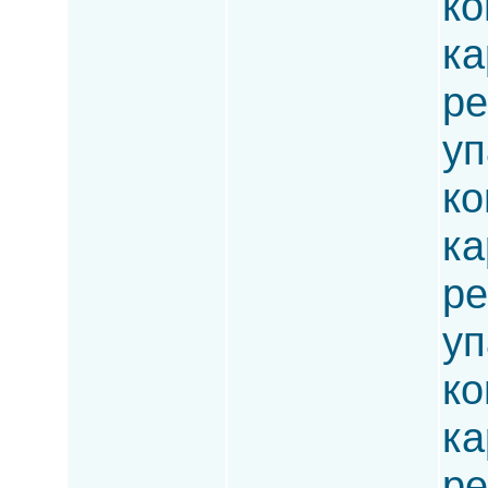
ко
ка
ре
уп
ко
ка
ре
уп
ко
ка
ре