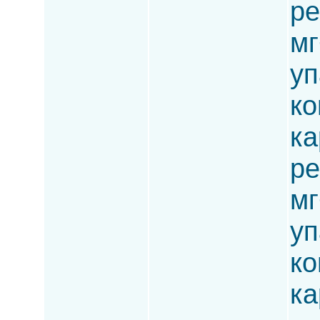
ре
мг
уп
ко
ка
ре
мг
уп
ко
ка