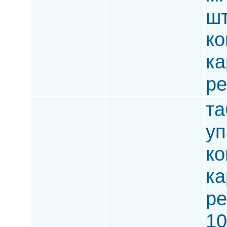
шт
ко
ка
ре
та
уп
ко
ка
ре
10