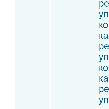
ре
уп
ко
ка
ре
уп
ко
ка
ре
уп