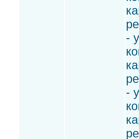
ка
ре
- 
ко
ка
ре
- 
ко
ка
ре