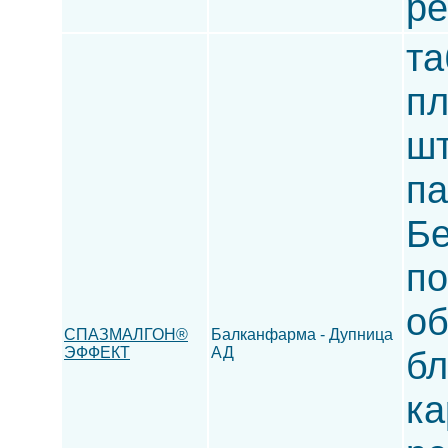
ре
та
пл
шт
па
Бе
по
об
СПАЗМАЛГОН®
Балканфарма - Дупница
ЭФФЕКТ
АД
бл
ка