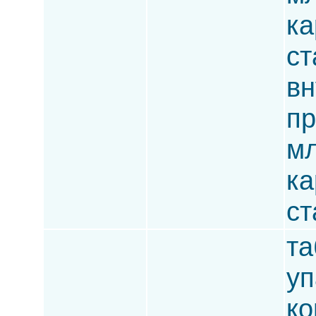
ка
ст
вн
пр
мл
ка
ст
та
уп
ко