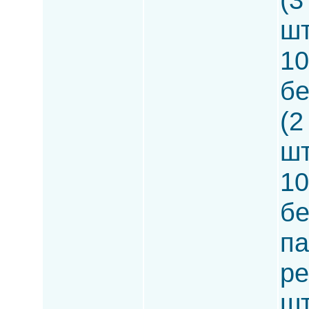
шт
10
бе
(2
шт
10
бе
па
ре
шт