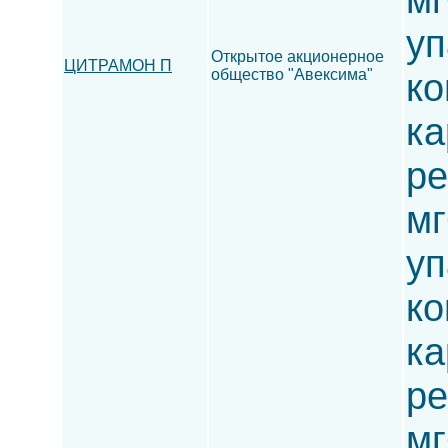
уп
Открытое акционерное
ЦИТРАМОН П
общество "Авексима"
ко
ка
ре
мг
уп
ко
ка
ре
мг