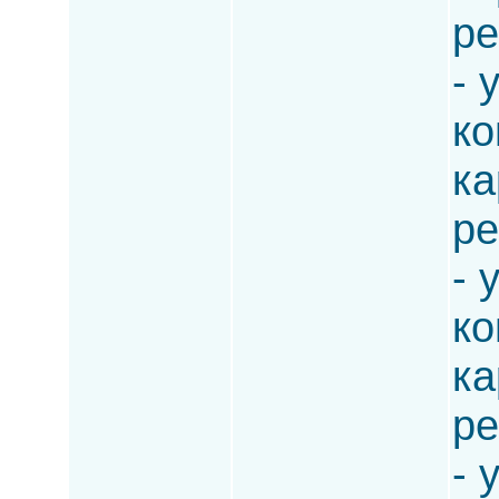
ре
- 
ко
ка
ре
- 
ко
ка
ре
- 