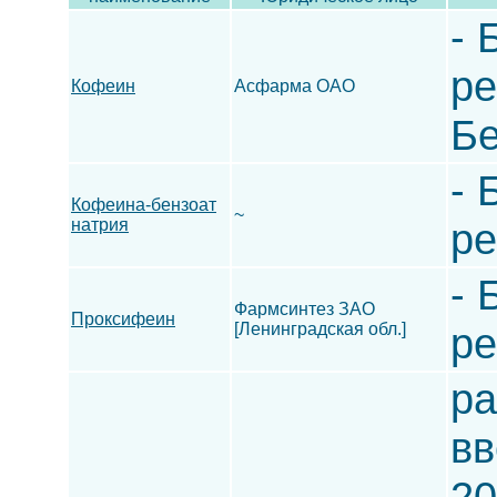
- 
ре
Кофеин
Асфарма ОАО
Бе
- 
Кофеина-бензоат
~
натрия
ре
- 
Фармсинтез ЗАО
Проксифеин
[Ленинградская обл.]
ре
ра
вв
20