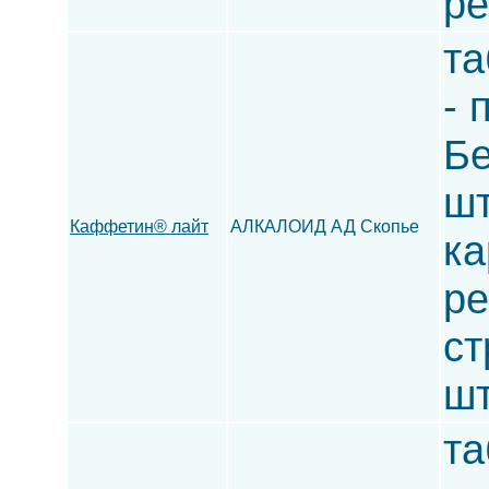
ре
та
- 
Бе
шт
Каффетин® лайт
АЛКАЛОИД АД Скопье
ка
ре
ст
шт
та