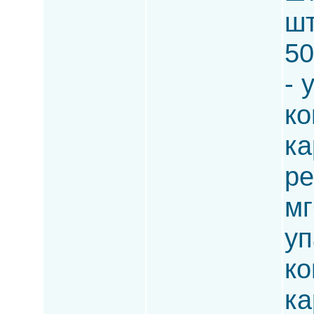
шт
50
- 
ко
ка
ре
мг
уп
ко
ка