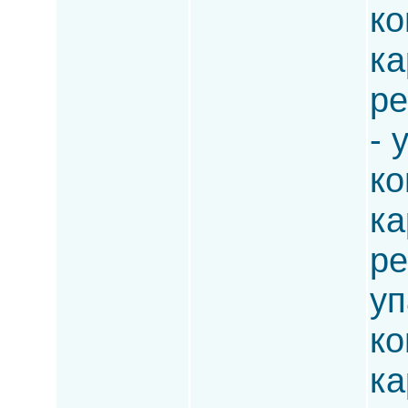
ко
ка
ре
- 
ко
ка
ре
уп
ко
ка