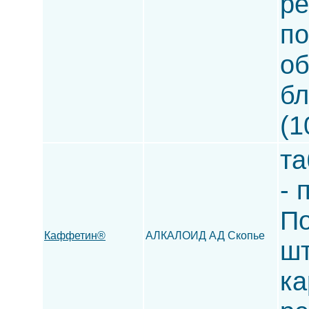
ре
по
об
бл
(1
та
- 
По
Каффетин®
АЛКАЛОИД АД Скопье
шт
ка