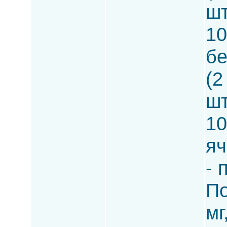
шт
10
бе
(2
шт
10
яч
- 
По
мг