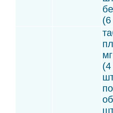
бе
(6
та
пл
мг
(4
шт
по
об
шт