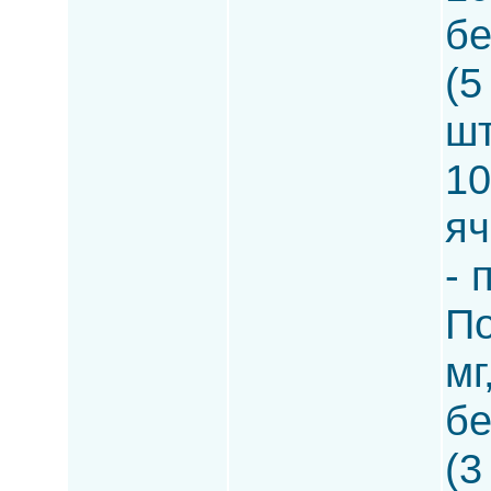
бе
(5
шт
10
яч
- 
По
мг
бе
(3