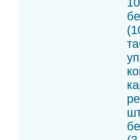
10
бе
(1
та
уп
ко
ка
ре
шт
бе
(3