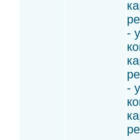
ка
ре
- 
ко
ка
ре
- 
ко
ка
ре