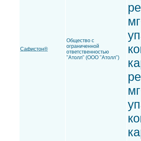
ре
мг
уп
Общество с
ко
ограниченной
Сафистон®
ответственностью
"Атолл" (ООО "Атолл")
ка
ре
мг
уп
ко
ка