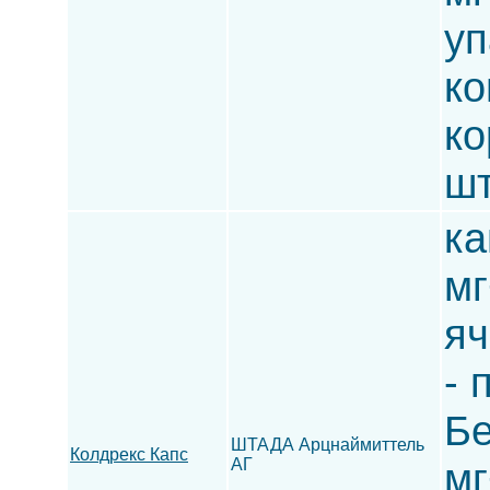
уп
ко
ко
шт
ка
мг
яч
- 
Бе
ШТАДА Арцнаймиттель
Колдрекс Капс
АГ
мг