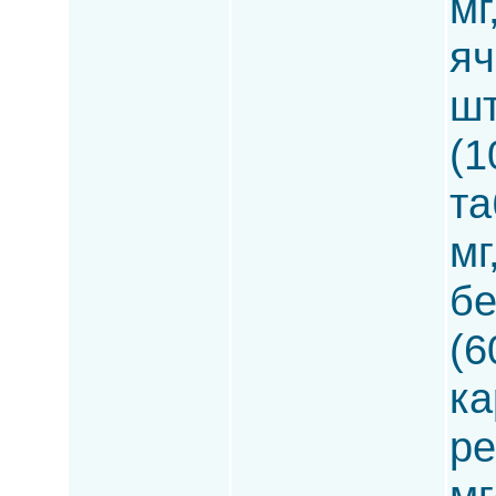
мг
яч
шт
(1
та
мг
бе
(6
ка
ре
мг