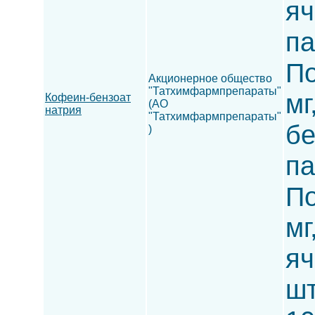
яч
па
По
Акционерное общество
"Татхимфармпрепараты"
мг
Кофеин-бензоат
(АО
натрия
"Татхимфармпрепараты"
бе
)
па
По
мг
яч
шт