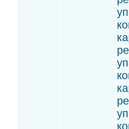
уп
ко
ка
ре
уп
ко
ка
ре
уп
ко