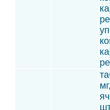
ка
ре
уп
ко
ка
ре
та
мг
яч
шт