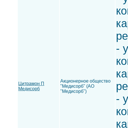
ко
ка
ре
- 
ко
ка
Акционерное общество
ре
Цитрамон П
"Медисорб" (АО
Медисорб
"Медисорб")
- 
ко
ка