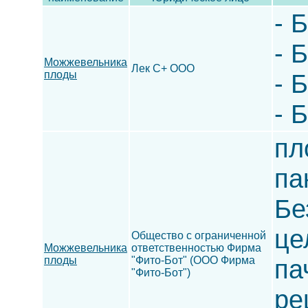
- 
- 
Можжевельника
Лек С+ ООО
плоды
- 
- 
пл
па
Бе
це
Общество с ограниченной
Можжевельника
ответственностью Фирма
плоды
"Фито-Бот" (ООО Фирма
па
"Фито-Бот")
ре