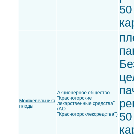
50
ка
пл
па
Бе
це
па
Акционерное общество
"Красногорские
ре
Можжевельника
лекарственные средства"
плоды
(АО
50
"Красногорсклексредства")
ка