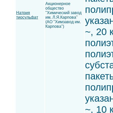
Акционерное
полип
общество
Натрия
"Химический завод
тиосульфат
им. Л.Я.Карпова"
указа
(АО "Химзавод им.
Карпова")
~, 20 
полиэ
полиэ
субста
пакет
полип
указа
~, 10 