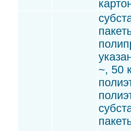
карто
субста
пакет
полип
указа
~, 50 
полиэ
полиэ
субста
пакет