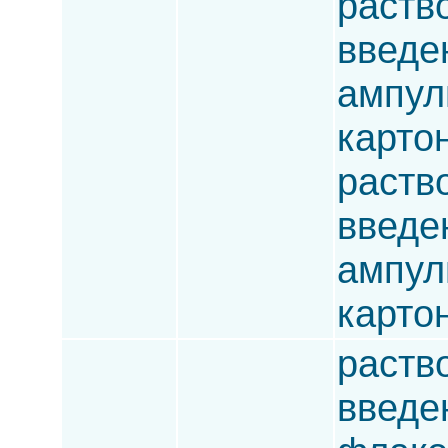
раств
введен
ампулы
карто
раств
введен
ампулы
карто
раств
введен