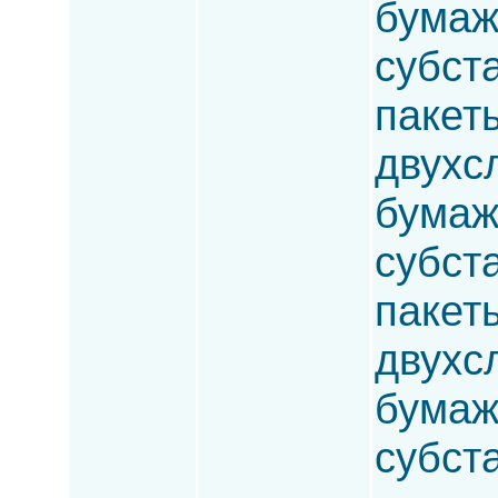
бумаж
субста
пакет
двухс
бумаж
субста
пакет
двухсл
бумаж
субста