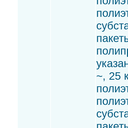
полиэ
полиэ
субста
пакет
полип
указа
~, 25 
полиэ
полиэ
субста
пакет