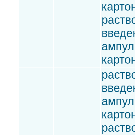
карто
раств
введен
ампулы
карто
раств
введен
ампулы
карто
раств