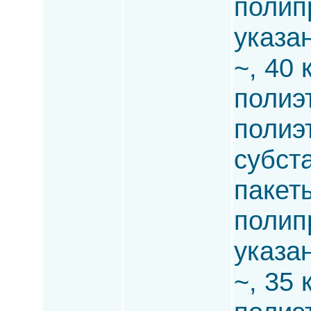
полип
указа
~, 40 
полиэ
полиэ
субста
пакет
полип
указа
~, 35 