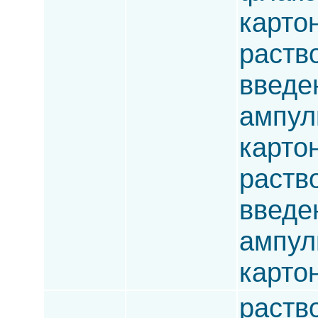
карто
раств
введен
ампулы
карто
раств
введен
ампулы
карто
раств