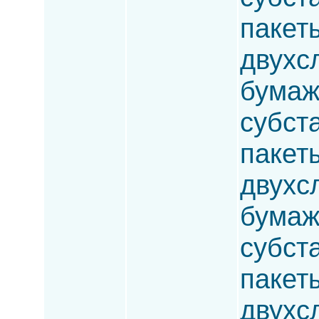
пакет
двухс
бумаж
субста
пакет
двухсл
бумаж
субста
пакет
двухс