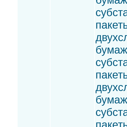
субста
пакет
двухсл
бумаж
субста
пакет
двухс
бумаж
субста
пакет