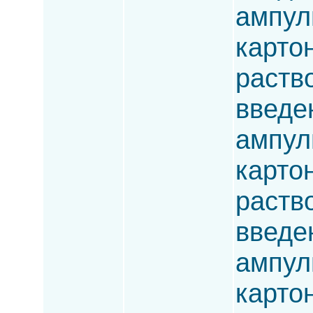
ампулы
карто
раств
введен
ампулы
карто
раств
введен
ампулы
карто