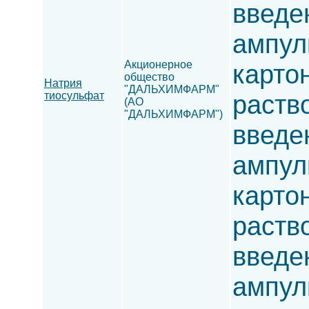
введен
ампулы
Акционерное
карто
общество
Натрия
"ДАЛЬХИМФАРМ"
тиосульфат
раств
(АО
"ДАЛЬХИМФАРМ")
введен
ампулы
карто
раств
введен
ампулы