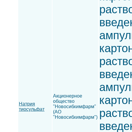
раств
введен
ампулы
карто
раств
введен
ампулы
Акционерное
карто
общество
Натрия
"Новосибхимфарм"
тиосульфат
раств
(АО
"Новосибхимфарм")
введен