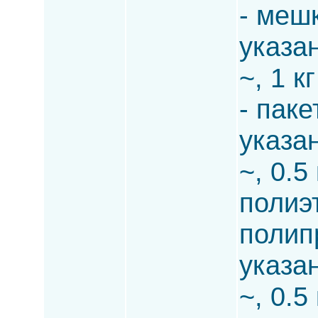
- меш
указа
~, 1 к
- пак
указа
~, 0.5
полиэ
полип
указа
~, 0.5