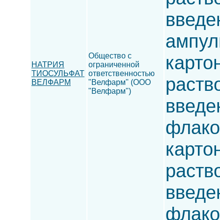
введен
ампулы
Общество с
карто
НАТРИЯ
ограниченной
ТИОСУЛЬФАТ
ответственностью
раств
ВЕЛФАРМ
"Велфарм" (ООО
"Велфарм")
введен
флакон
карто
раств
введен
флакон