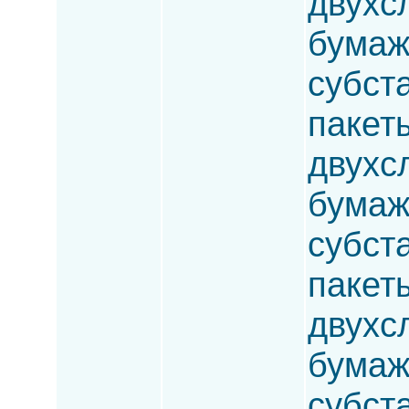
двухсл
бумаж
субста
пакет
двухс
бумаж
субста
пакет
двухсл
бумаж
субста