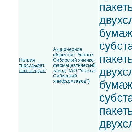
пакет
двухсл
бумаж
субста
Акционерное
общество "Усолье-
пакет
Натрия
Сибирский химико-
тиосульфат
фармацевтический
двухс
пентагидрат
завод" (АО "Усолье-
Сибирский
бумаж
химфармзавод")
субста
пакет
двухсл