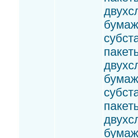
двухсл
бумаж
субста
пакет
двухс
бумаж
субста
пакет
двухсл
бумаж