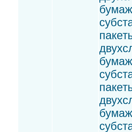
бумаж
субста
пакет
двухсл
бумаж
субста
пакет
двухс
бумаж
субста