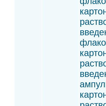
флакон
карто
раств
введен
флакон
карто
раств
введен
ампулы
карто
раств