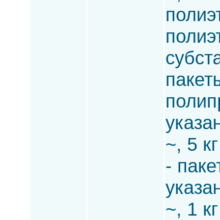
полиэ
полиэ
субста
пакет
полип
указа
~, 5 к
- пак
указа
~, 1 к