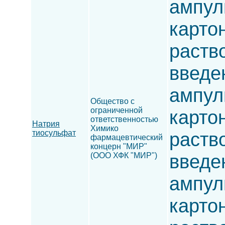
ампулы
карто
раств
введен
ампулы
Общество с
ограниченной
карто
ответственностью
Натрия
Химико
тиосульфат
раств
фармацевтический
концерн "МИР"
введен
(ООО ХФК "МИР")
ампулы
карто