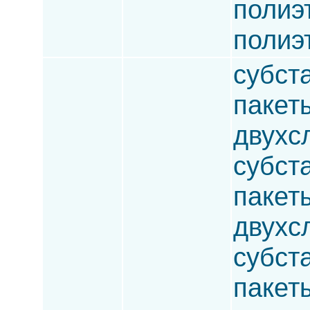
полиэ
полиэ
субста
пакет
двухс
субста
пакет
двухс
субста
пакет