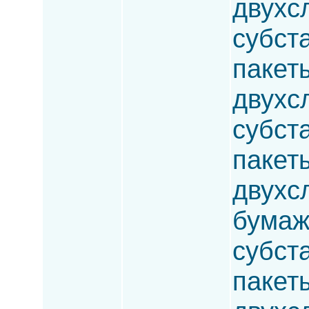
двухс
субста
пакет
двухс
субста
пакет
двухс
бумаж
субста
пакет