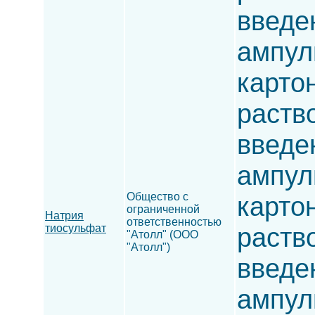
введен
ампулы
карто
раств
введен
ампулы
Общество с
карто
ограниченной
Натрия
ответственностью
тиосульфат
раств
"Атолл" (ООО
"Атолл")
введен
ампулы