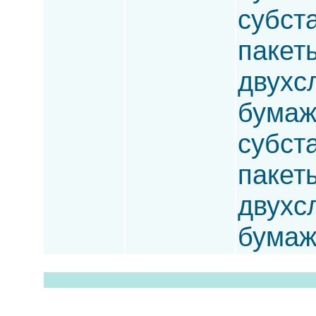
субста
пакет
двухс
бумаж
субста
пакет
двухсл
бумаж