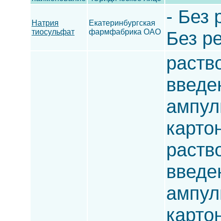
- Без 
Натрия
Екатеринбургская
тиосульфат
фармфабрика ОАО
Без ре
раств
введен
ампулы
карто
раств
введен
ампулы
карто