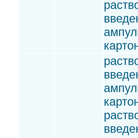
раств
введен
ампулы
карто
раств
введен
ампулы
карто
раств
введен