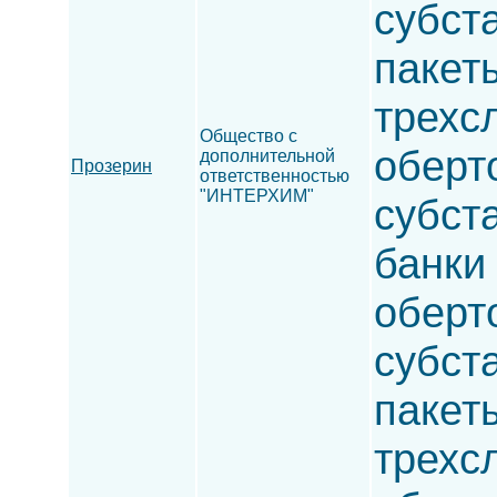
субста
пакет
трехс
Общество с
оберт
дополнительной
Прозерин
ответственностью
"ИНТЕРХИМ"
субста
банки 
оберт
субста
пакет
трехс