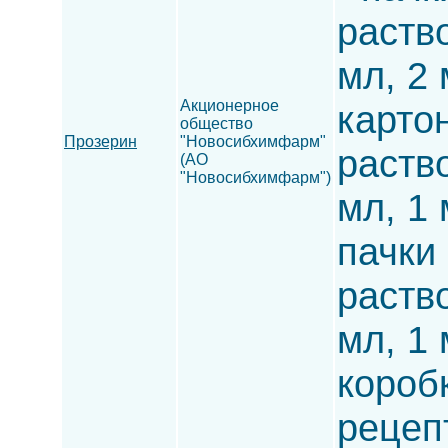
раство
мл, 2 
Акционерное
карто
общество
Прозерин
"Новосибхимфарм"
раство
(АО
"Новосибхимфарм")
мл, 1 
пачки
раство
мл, 1 
короб
рецеп