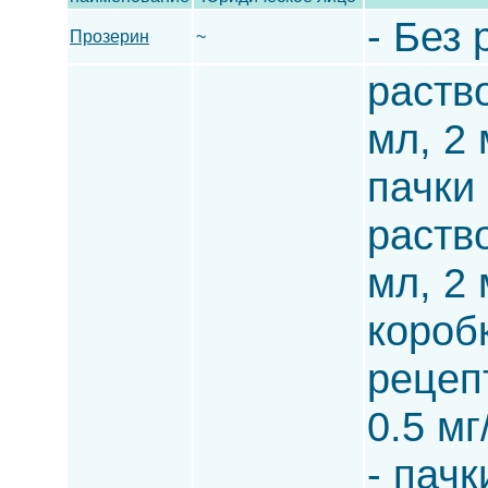
- Без 
Прозерин
~
раство
мл, 2 
пачки
раство
мл, 2 
короб
рецеп
0.5 мг
- пачк