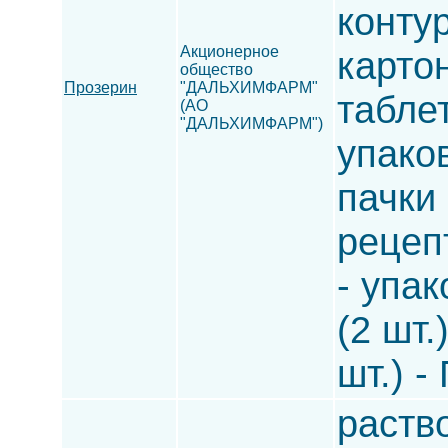
контур
Акционерное
картон
общество
Прозерин
"ДАЛЬХИМФАРМ"
таблет
(АО
"ДАЛЬХИМФАРМ")
упако
пачки 
рецепт
- упа
(2 шт.
шт.) -
раство