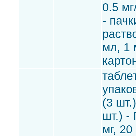
0.5 мг
- пачк
раство
мл, 1 
карто
таблет
упако
(3 шт.
шт.) -
мг, 20