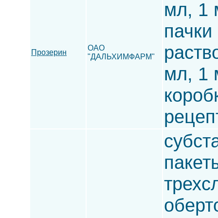
мл, 1 
пачки
раство
ОАО
Прозерин
"ДАЛЬХИМФАРМ"
мл, 1 
короб
рецеп
субста
пакет
трехс
оберт