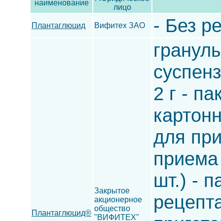
наименование
лицо
- Без р
Плантаглюцид
Вифитех ЗАО
гранул
суспенз
2 г - па
картонн
для при
приема 
шт.) - 
Закрытое
рецепта
акционерное
общество
Плантаглюцид®
"ВИФИТЕХ"