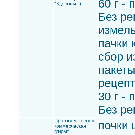
60 г -
"Здоровье")
Без ре
измель
пачки 
сбор и
пакеты
рецепт
30 г -
Без ре
Производственно-
почки 
коммерческая
фирма