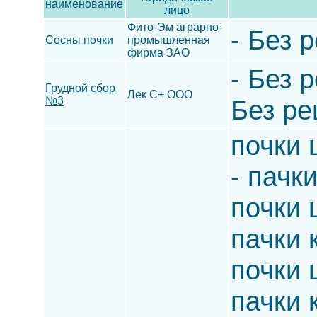
наименование
лицо
Фито-Эм аграрно-
- Без 
Сосны почки
промышленная
фирма ЗАО
- Без р
Грудной сбор
Лек С+ ООО
№3
Без ре
почки 
- пачк
почки 
пачки 
почки 
пачки 