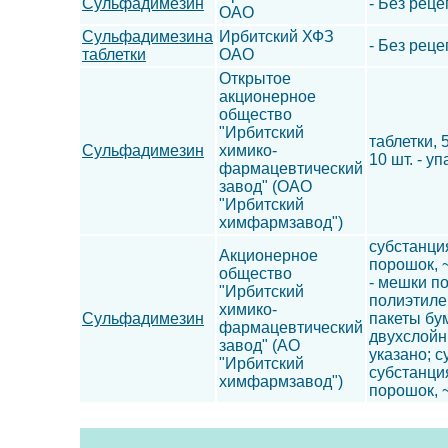
Сульфадимезин
- Без реце
ОАО
Сульфадимезина
Ирбитский ХФЗ
- Без реце
таблетки
ОАО
Открытое
акционерное
общество
"Ирбитский
таблетки, 
Сульфадимезин
химико-
10 шт. - у
фармацевтический
завод" (ОАО
"Ирбитский
химфармзавод")
субстанци
Акционерное
порошок, ~
общество
- мешки п
"Ирбитский
полиэтиле
химико-
Сульфадимезин
пакеты бу
фармацевтический
двухслойн
завод" (АО
указано; 
"Ирбитский
субстанци
химфармзавод")
порошок, ~