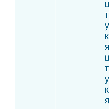
ш
т
к
ш
т
к