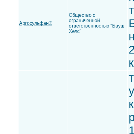
Общество с
ограниченной
Аргосульфан®
ответственностью "Бауш
Хелс"
2
т
к
р
1