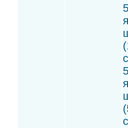
5
(
5
(