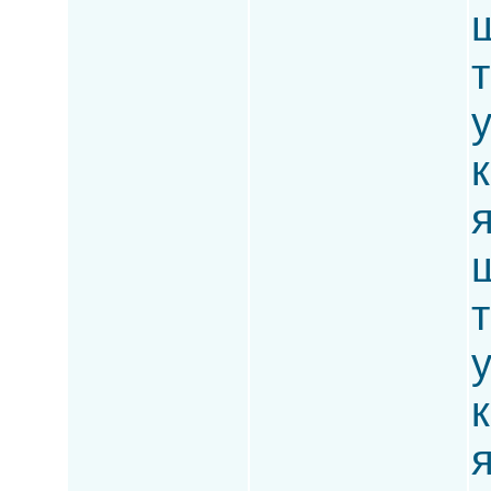
ш
т
к
ш
т
к