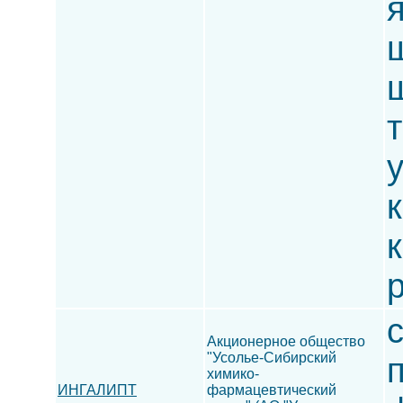
ш
ш
т
к
Акционерное общество
"Усолье-Сибирский
химико-
ИНГАЛИПТ
фармацевтический