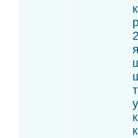
к
р
2
ш
ш
т
к
к