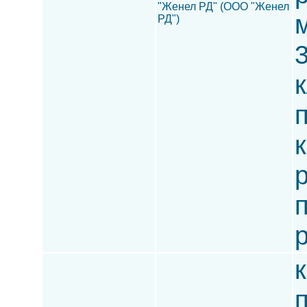
"Женел РД" (ООО "Женел
РД")