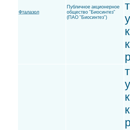
т
Публичное акционерное
Фталазол
общество "Биосинтез"
(ПАО "Биосинтез")
к
т
к
к
р