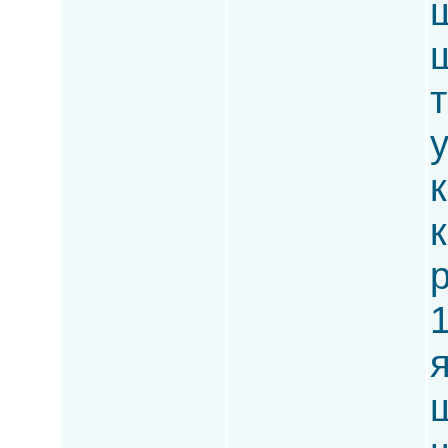
ш
ш
т
к
к
р
1
ш