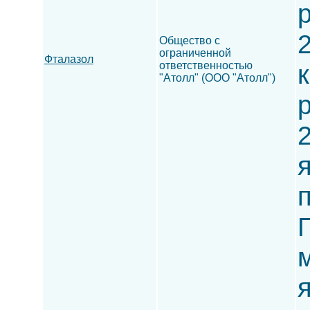
р
2
Общество с
ограниченной
Фталазол
ответственностью
к
"Атолл" (ООО "Атолл")
р
2
п
м