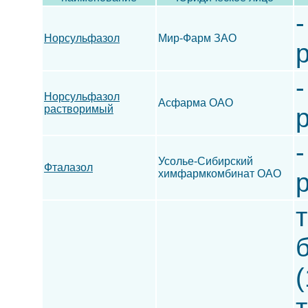
-
Норсульфазол
Мир-Фарм ЗАО
-
Норсульфазол
Асфарма ОАО
растворимый
-
Усолье-Сибирский
Фталазол
химфармкомбинат ОАО
т
(
т