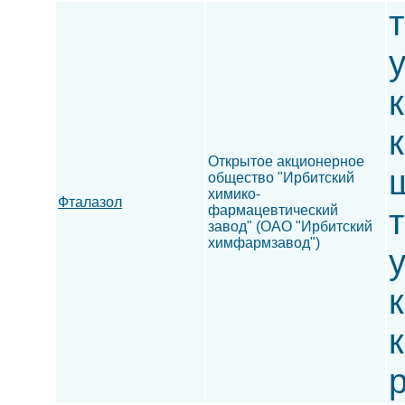
т
к
Открытое акционерное
ш
общество "Ирбитский
химико-
Фталазол
фармацевтический
т
завод" (ОАО "Ирбитский
химфармзавод")
к
к