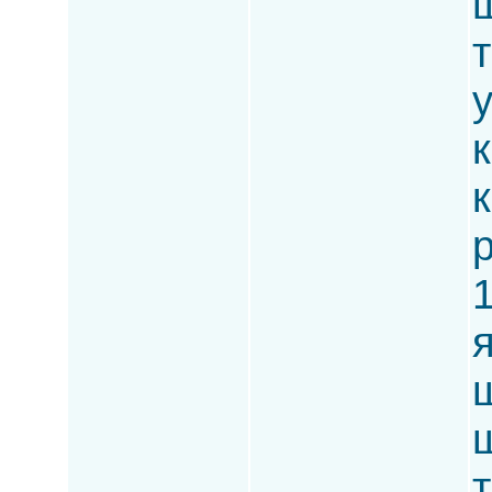
ш
т
к
к
р
1
ш
ш
т