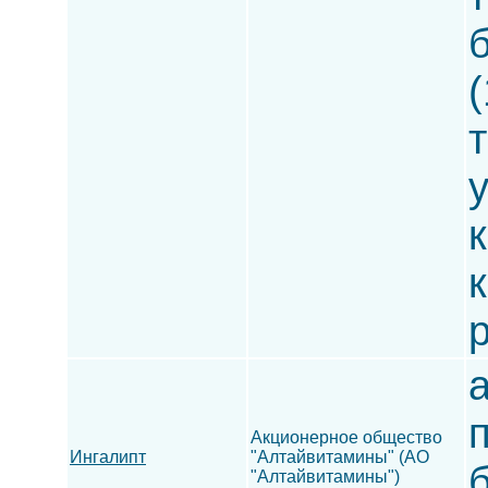
(
т
к
Акционерное общество
Ингалипт
"Алтайвитамины" (АО
"Алтайвитамины")