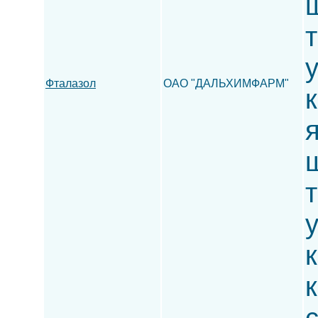
ш
т
Фталазол
ОАО "ДАЛЬХИМФАРМ"
к
ш
т