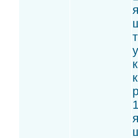
ш
т
к
р
1
ш