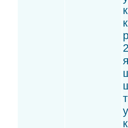
к
р
2
ш
ш
т
к