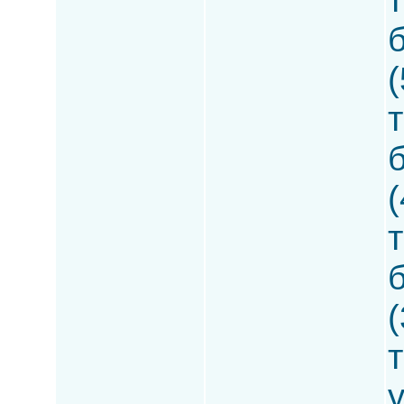
(
т
(
т
(
т