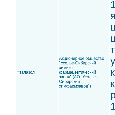
1
ш
ш
т
Акционерное общество
"Усолье-Сибирский
химико-
к
Фталазол
фармацевтический
завод" (АО "Усолье-
к
Сибирский
химфармзавод")
р
1