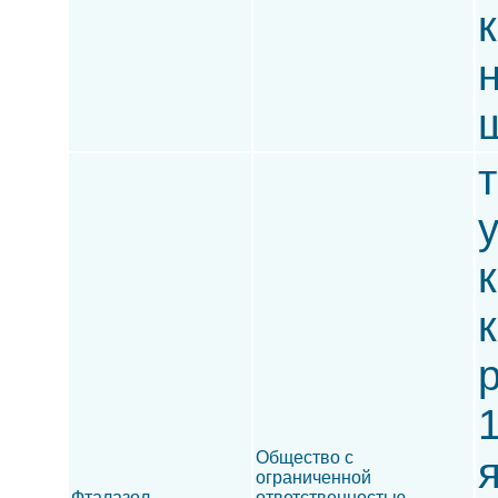
ш
т
к
р
1
Общество с
ограниченной
Фталазол
ответственностью