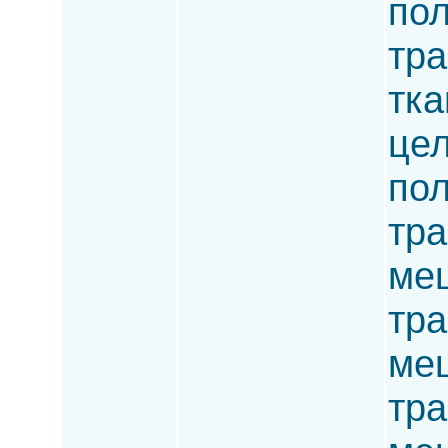
пол
тра
тка
цел
пол
тра
меш
тра
меш
тра