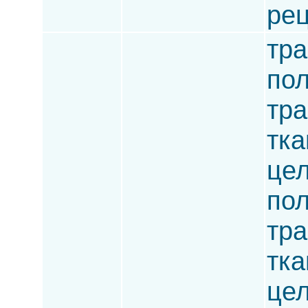
рец
тра
пол
тра
тка
цел
пол
тра
тка
цел