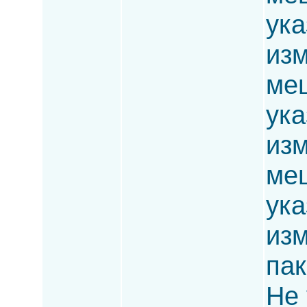
ука
изм
ме
ука
изм
меш
ука
изм
пак
Не 