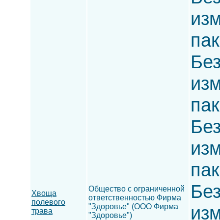
изм
пак
Без
изм
пак
Без
изм
пак
Без
Общество с ограниченной
Хвоща
ответственностью Фирма
полевого
"Здоровье" (ООО Фирма
изм
трава
"Здоровье")