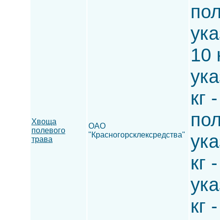
по
ука
10 
ука
кг 
по
Хвоща
ОАО
полевого
"Красногорсклексредства"
ука
трава
кг 
ука
кг 