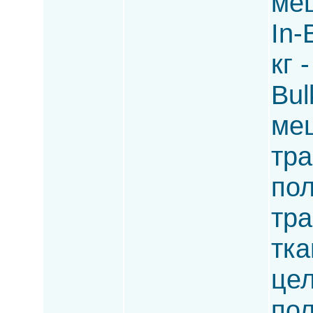
ме
In-
кг 
Bul
меш
тра
пол
тра
тка
цел
пол