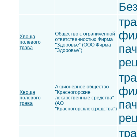
Без
тра
фил
Общество с ограниченной
Хвоща
ответственностью Фирма
полевого
"Здоровье" (ООО Фирма
пач
трава
"Здоровье")
рец
тра
Акционерное общество
фил
Хвоща
"Красногорские
полевого
лекарственные средства"
пач
трава
(АО
"Красногорсклексредства")
рец
тра