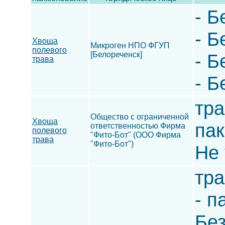
- Б
- Б
Хвоща
Микроген НПО ФГУП
полевого
[Белореченск]
- Б
трава
- Б
тра
Общество с ограниченной
Хвоща
пак
ответственностью Фирма
полевого
"Фито-Бот" (ООО Фирма
трава
"Фито-Бот")
Не 
тра
- п
Без