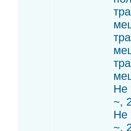
тра
меш
тра
меш
тра
ме
Не 
~, 
Не 
~, 