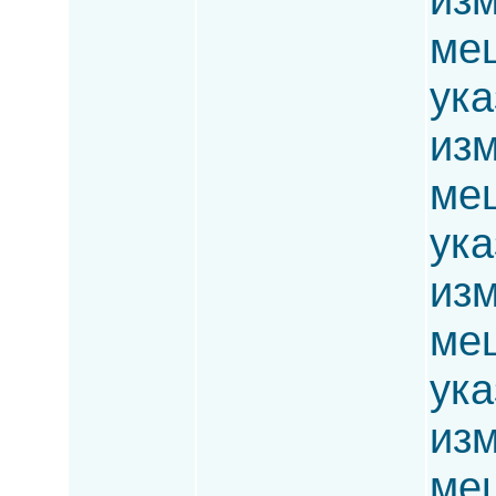
ме
ука
изм
меш
ука
изм
ме
ука
изм
меш