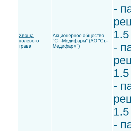
- п
рец
1.5
Хвоща
Акционерное общество
полевого
"Ст.-Медифарм" (АО "Ст.-
- п
трава
Медифарм")
рец
1.5
- п
рец
1.5
- п