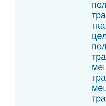
пол
тра
тка
цел
пол
тра
меш
тра
меш
тра