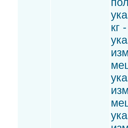
по
ука
кг 
ука
изм
ме
ука
изм
меш
ука
изм