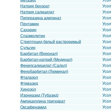
Метазид
Усо
Натрия бензоат
Усо
Натрия салицилат
Усо
Пиперазина адипинат
Усо
Пентамин
Усо
Сахарин
Усо
Спазмолитин
Усо
Стрептоцид белый растворимый
Усо
Сульгин
Усо
Барбитал (Веронал)
Усо
Барбитал-натрий (Мединал)
Усо
Фенилсалицилат (Салол)
Усо
Фенобарбитал (Люминал)
Усо
Фталазол
Усо
Фтивазид
Усо
Хинозол
Усо
Изониазид (Тубазид)
Усо
Ампициллина тригидрат
Усо
Оксафенамид
Усо