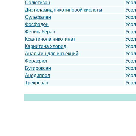
Солютизон
Усо
Диэтиламид никотиновой кислоты
Усо
Сульфален
Усо
Фосфаден
Усо
Феникаберан
Усо
Ксантинола никотинат
Усо
Карнитина хлорид
Усо
Анальгин для инъекций
Усо
Феракрил
Усо
Бутироксан
Усо
Ацедипрол
Усо
Трекрезан
Усо