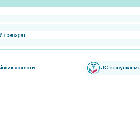
й препарат
йские аналоги
ЛС выпускаем