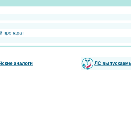
й препарат
йские аналоги
ЛС выпускаем