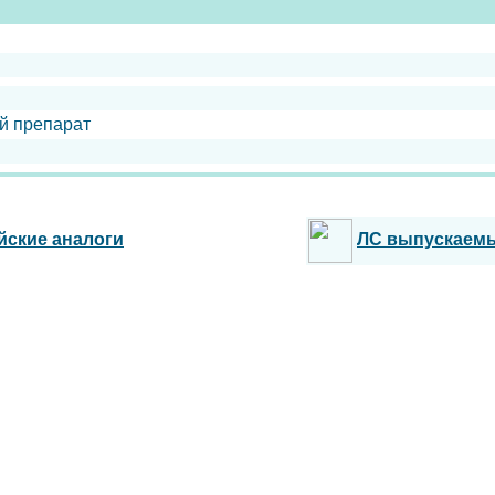
й препарат
йские аналоги
ЛС выпускаем