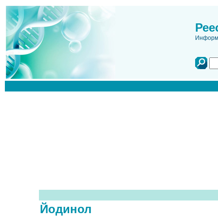
Рее
Информа
Йодинол