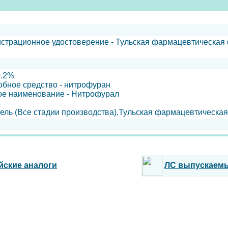
гистрационное удостоверение - Тульская фармацевтическа
0.2%
обное средство - нитрофуран
ое наименование - Нитрофурал
ель (Все стадии производства),Тульская фармацевтическая
йские аналоги
ЛС выпускаем