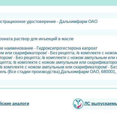
гистрационное удостоверение - Дальхимфарм ОАО
роната раствор для инъекций в масле
е наименование - Гидроксипрогестерона капроат
м или скарификатором/ - Без рецепта; /в комплекте с ножо
ром/ - Без рецепта; /в комплекте с ножом ампульным или с
епта; /в комплекте с ножом ампульным или скарификатором/
/в комплекте с ножом ампульным или скарификатором/ - Без
ель (Все стадии производства),Дальхимфарм ОАО, 680001, Х
йские аналоги
ЛС выпускаем