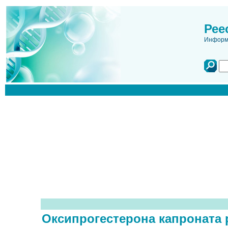
Рее
Информа
Оксипрогестерона капроната 