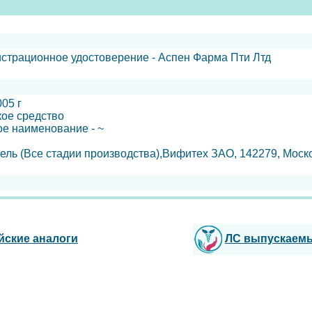
истрационное удостоверение - Аспен Фарма Пти Лтд
05 г
кое средство
е наименование - ~
ель (Все стадии производства),Вифитех ЗАО, 142279, Моско
йские аналоги
ЛС выпускаем