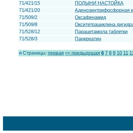
71/421/15
ПОЛЫНИ НАСТОЙКА
71/421/20
Аденозинтрифoсфорная к
71/509/2
Оксафенамид
71/509/8
Окситетрациклина дигидр
71/528/12
Парацетамола таблетки
71/528/3
Панкреатин
Страницы:
первая
<< предыдущая
6
7
8
9
10
11
1