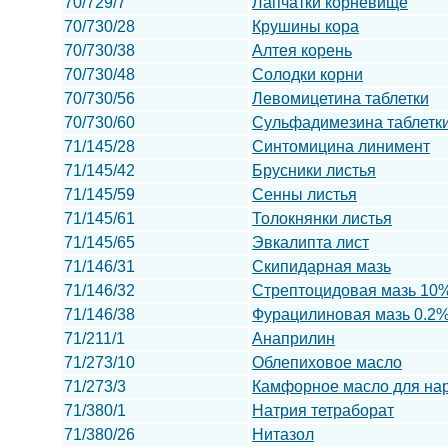
70/729/7
Лапчатки корневище
70/730/28
Крушины кора
70/730/38
Алтея корень
70/730/48
Солодки корни
70/730/56
Левомицетина таблетки
70/730/60
Сульфадимезина таблетк
71/145/28
Синтомицина линимент
71/145/42
Брусники листья
71/145/59
Сенны листья
71/145/61
Толокнянки листья
71/145/65
Эвкалипта лист
71/146/31
Скипидарная мазь
71/146/32
Стрептоцидовая мазь 10
71/146/38
Фурацилиновая мазь 0.2
71/211/1
Анаприлин
71/273/10
Облепиховое масло
71/273/3
Камфорное масло для на
71/380/1
Натрия тетраборат
71/380/26
Нитазол