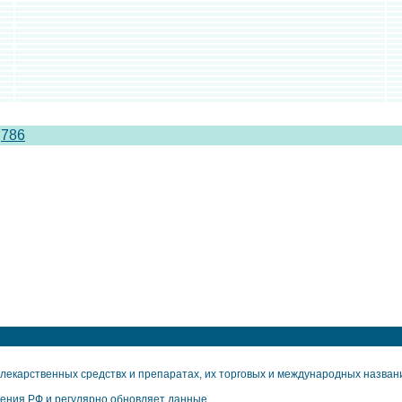
786
екарственных средствх и препаратах, их торговых и международных названия
ения РФ и регулярно обновляет данные.