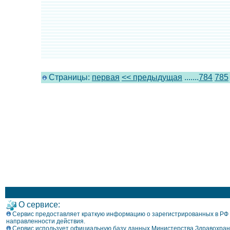
Страницы:
первая
<< предыдущая
.......
784
785
О сервисе:
Сервис предоставляет краткую информацию о зарегистрированных в РФ л
направленности действия.
Сервис использует официальную базу данных Министерства Здравохран