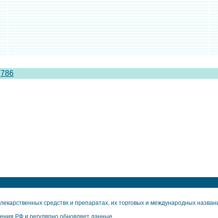
786
екарственных средствх и препаратах, их торговых и международных названия
ения РФ и регулярно обновляет данные.