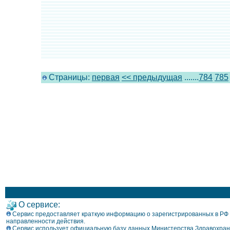
Страницы:
первая
<< предыдущая
.......
784
785
О сервисе:
Сервис предоставляет краткую информацию о зарегистрированных в РФ л
направленности действия.
Сервис использует официальную базу данных Министерства Здравохран