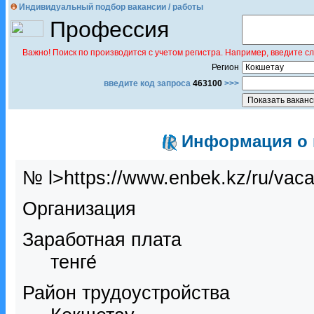
Индивидуальный подбор вакансии / работы
Профессия
Важно! Поиск по производится с учетом регистра. Например, введите с
Регион
введите код запроса
463100
>>>
Информация о в
№ l>https://www.enbek.kz/ru/vac
Организация
Заработная плата
тенге́
Район трудоустройства