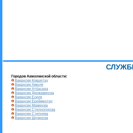
СЛУЖБ
Городов Акмолинской области:
Вакансии Кокшетау
Вакансии Акколя
Вакансии Атбасара
Вакансии Державинска
Вакансии Есиля
Вакансии Ерейментау
Вакансии Макинска
Вакансии Степногорска
Вакансии Степняка
Вакансии Щучинска