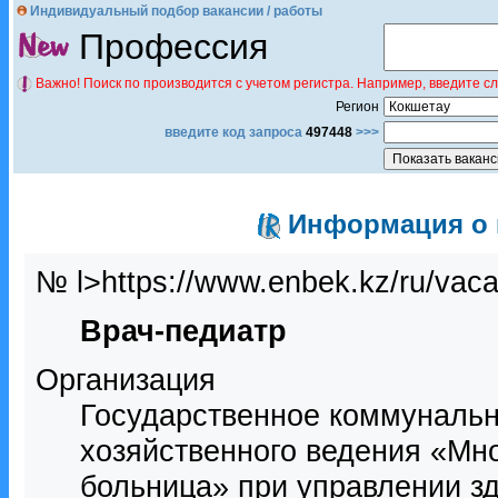
Индивидуальный подбор вакансии / работы
Профессия
Важно! Поиск по производится с учетом регистра. Например, введите с
Регион
введите код запроса
497448
>>>
Информация о в
№ l>https://www.enbek.kz/ru/vac
Врач-педиатр
Организация
Государственное коммунальн
хозяйственного ведения «Мн
больница» при управлении з