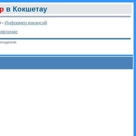
р
в Кокшетау
-
Информер вакансий
ъявление
отодателя.
и