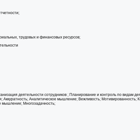
отчетности;
риальных, трудовых и финансовых ресурсов;
ятельности
ганизация деятельности сотрудников ; Планирование и контроль по видам д
я; Аккуратность; Аналитическое мышление; Вежливость; Мотивированность; К
е мышление; Многозадачность;