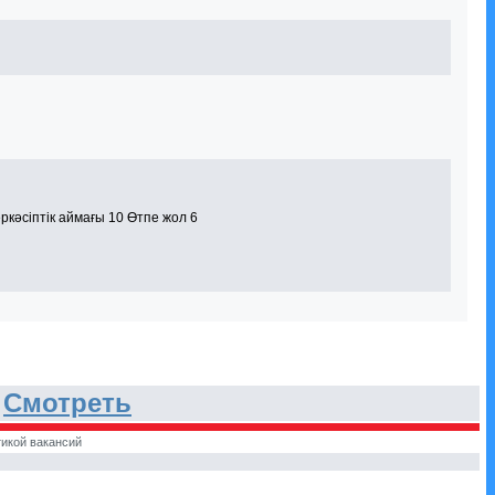
ркәсіптік аймағы 10 Өтпе жол 6
.
Смотреть
икой вакансий