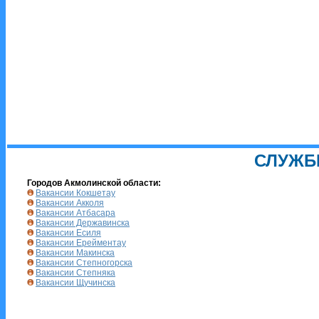
СЛУЖБ
Городов Акмолинской области:
Вакансии Кокшетау
Вакансии Акколя
Вакансии Атбасара
Вакансии Державинска
Вакансии Есиля
Вакансии Ерейментау
Вакансии Макинска
Вакансии Степногорска
Вакансии Степняка
Вакансии Щучинска