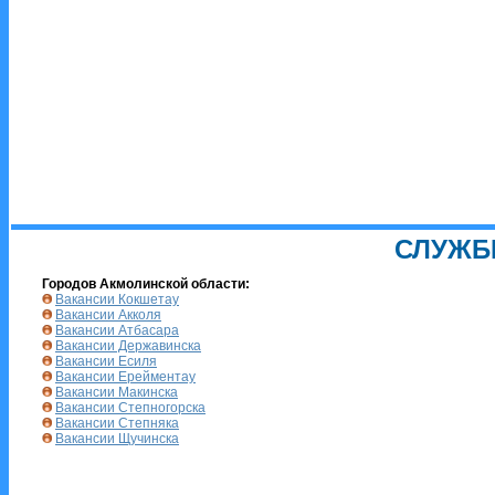
СЛУЖБ
Городов Акмолинской области:
Вакансии Кокшетау
Вакансии Акколя
Вакансии Атбасара
Вакансии Державинска
Вакансии Есиля
Вакансии Ерейментау
Вакансии Макинска
Вакансии Степногорска
Вакансии Степняка
Вакансии Щучинска