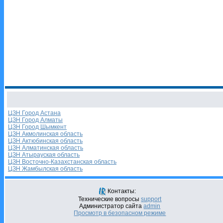
ЦЗН Город Астана
ЦЗН Город Алматы
ЦЗН Город Шымкент
ЦЗН Акмолинская область
ЦЗН Актюбинская область
ЦЗН Алматинская область
ЦЗН Атырауская область
ЦЗН Восточно-Казахстанская область
ЦЗН Жамбылская область
Контакты:
Технические вопросы
support
Администратор сайта
admin
Просмотр в безопасном режиме