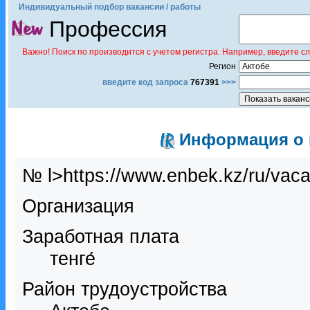
Индивидуальный подбор вакансии / работы
Профессия
Важно! Поиск по производится с учетом регистра. Например, введите с
Регион
введите код запроса
767391
>>>
Информация о в
№ l>https://www.enbek.kz/ru/vac
Организация
Заработная плата
тенге́
Район трудоустройства