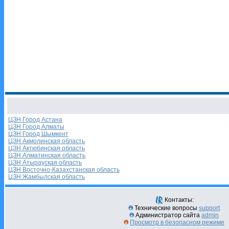
ЦЗН Город Астана
ЦЗН Город Алматы
ЦЗН Город Шымкент
ЦЗН Акмолинская область
ЦЗН Актюбинская область
ЦЗН Алматинская область
ЦЗН Атырауская область
ЦЗН Восточно-Казахстанская область
ЦЗН Жамбылская область
Контакты:
Технические вопросы
support
Администратор сайта
admin
Просмотр в безопасном режиме