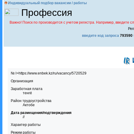
Индивидуальный подбор вакансии / работы
Профессия
Важно! Поиск по производится с учетом регистра. Например, введите с
Рег
введите код запроса
793590
№ l>https://www.enbek.kz/ru/vacancy/5720529
Организация
Заработная плата
тенге́
Район трудоустройства
Актобе
Дата размещения/подтверждения
//
Характер работы
Режим работы