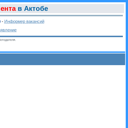
ента
в Актобе
-
Информер вакансий
ъявление
отодателя.
и