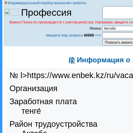
Индивидуальный подбор вакансии / работы
Профессия
Важно! Поиск по производится с учетом регистра. Например, введите с
Регион
введите код запроса
46886
>>>
Информация о в
№ l>https://www.enbek.kz/ru/vac
Организация
Заработная плата
тенге́
Район трудоустройства