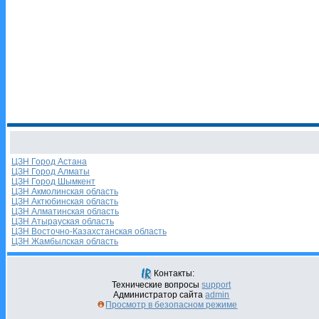
ЦЗН Город Астана
ЦЗН Город Алматы
ЦЗН Город Шымкент
ЦЗН Акмолинская область
ЦЗН Актюбинская область
ЦЗН Алматинская область
ЦЗН Атырауская область
ЦЗН Восточно-Казахстанская область
ЦЗН Жамбылская область
Контакты:
Технические вопросы
support
Администратор сайта
admin
Просмотр в безопасном режиме