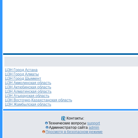
ЦЗН Город Астана
ЦЗН Город Алматы
ЦЗН Город Шымкент
ЦЗН Акмолинская область
ЦЗН Актюбинская область
ЦЗН Алматинская область
ЦЗН Атырауская область
ЦЗН Восточно-Казахстанская область
ЦЗН Жамбылская область
Контакты:
Технические вопросы
support
Администратор сайта
admin
Просмотр в безопасном режиме