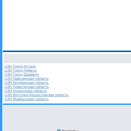
ЦЗН Город Астана
ЦЗН Город Алматы
ЦЗН Город Шымкент
ЦЗН Акмолинская область
ЦЗН Актюбинская область
ЦЗН Алматинская область
ЦЗН Атырауская область
ЦЗН Восточно-Казахстанская область
ЦЗН Жамбылская область