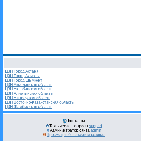
ЦЗН Город Астана
ЦЗН Город Алматы
ЦЗН Город Шымкент
ЦЗН Акмолинская область
ЦЗН Актюбинская область
ЦЗН Алматинская область
ЦЗН Атырауская область
ЦЗН Восточно-Казахстанская область
ЦЗН Жамбылская область
Контакты:
Технические вопросы
support
Администратор сайта
admin
Просмотр в безопасном режиме