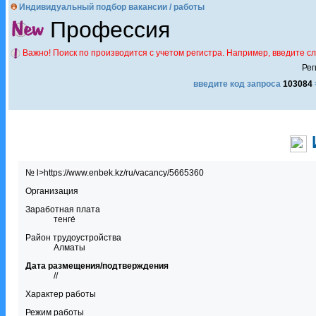
Индивидуальный подбор вакансии / работы
Профессия
Важно! Поиск по производится с учетом регистра. Например, введите с
Рег
введите код запроса
103084
№ l>https://www.enbek.kz/ru/vacancy/5665360
Организация
Заработная плата
тенге́
Район трудоустройства
Алматы
Дата размещения/подтверждения
//
Характер работы
Режим работы