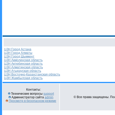
ЦЗН Город Астана
ЦЗН Город Алматы
ЦЗН Город Шымкент
ЦЗН Акмолинская область
ЦЗН Актюбинская область
ЦЗН Алматинская область
ЦЗН Атырауская область
ЦЗН Восточно-Казахстанская область
ЦЗН Жамбылская область
Контакты:
Технические вопросы
support
© Все права защищены. Пол
Администратор сайта
admin
Просмотр в безопасном режиме