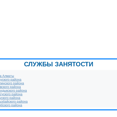
СЛУЖБЫ ЗАНЯТОСТИ
:
да Алматы
уского района
линского района
вского района
андыкского района
суского района
уского района
ызбайского района
ибского района