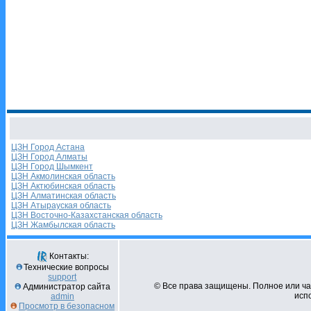
ЦЗН Город Астана
ЦЗН Город Алматы
ЦЗН Город Шымкент
ЦЗН Акмолинская область
ЦЗН Актюбинская область
ЦЗН Алматинская область
ЦЗН Атырауская область
ЦЗН Восточно-Казахстанская область
ЦЗН Жамбылская область
Контакты:
Технические вопросы
support
© Все права защищены. Полное или ч
Администратор сайта
испо
admin
Просмотр в безопасном