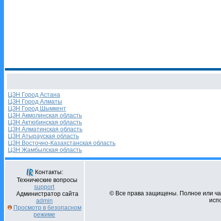
ЦЗН Город Астана
ЦЗН Город Алматы
ЦЗН Город Шымкент
ЦЗН Акмолинская область
ЦЗН Актюбинская область
ЦЗН Алматинская область
ЦЗН Атырауская область
ЦЗН Восточно-Казахстанская область
ЦЗН Жамбылская область
Контакты:
Технические вопросы
support
© Все права защищены. Полное или ч
Администратор сайта
испо
admin
Просмотр в безопасном
режиме