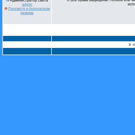
© Все права защищены. Полное или ч
Администратор сайта
испо
admin
Просмотр в безопасном
режиме
ir 