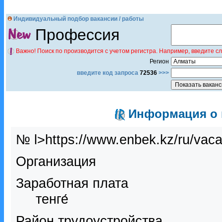
Индивидуальный подбор вакансии / работы
Профессия
Важно! Поиск по производится с учетом регистра. Например, введите с
Регион
введите код запроса
72536
>>>
Информация о в
№ l>https://www.enbek.kz/ru/vac
Организация
Заработная плата
тенге́
Район трудоустройства