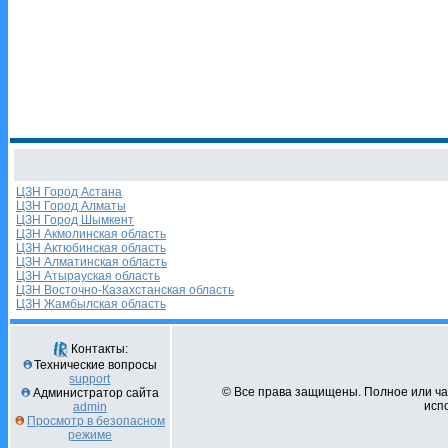
ЦЗН Город Астана
ЦЗН Город Алматы
ЦЗН Город Шымкент
ЦЗН Акмолинская область
ЦЗН Актюбинская область
ЦЗН Алматинская область
ЦЗН Атырауская область
ЦЗН Восточно-Казахстанская область
ЦЗН Жамбылская область
Контакты:
Технические вопросы
support
© Все права защищены. Полное или ч
Администратор сайта
испо
admin
Просмотр в безопасном
режиме