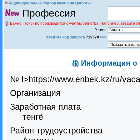
Индивидуальный подбор вакансии / работы
Профессия
Важно! Поиск по производится с учетом регистра. Например, введите с
Регион
введите код запроса
719570
>>>
Информация о в
№ l>https://www.enbek.kz/ru/vac
Организация
Заработная плата
тенге́
Район трудоустройства