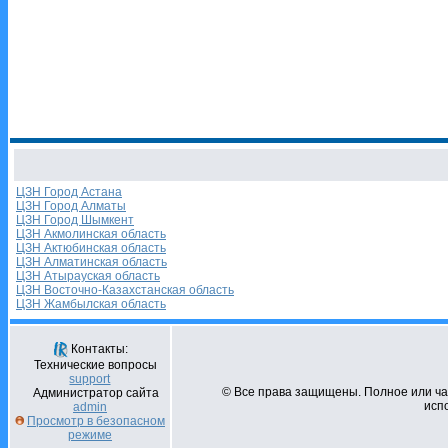
ЦЗН Город Астана
ЦЗН Город Алматы
ЦЗН Город Шымкент
ЦЗН Акмолинская область
ЦЗН Актюбинская область
ЦЗН Алматинская область
ЦЗН Атырауская область
ЦЗН Восточно-Казахстанская область
ЦЗН Жамбылская область
Контакты:
Технические вопросы
support
© Все права защищены. Полное или ч
Администратор сайта
испо
admin
Просмотр в безопасном
режиме