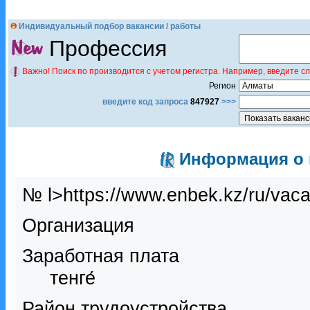
Индивидуальный подбор вакансии / работы
Профессия
Важно! Поиск по производится с учетом регистра. Например, введите с
Регион
введите код запроса
847927
>>>
Информация о в
№ l>https://www.enbek.kz/ru/vac
Организация
Заработная плата
тенге́
Район трудоустройства