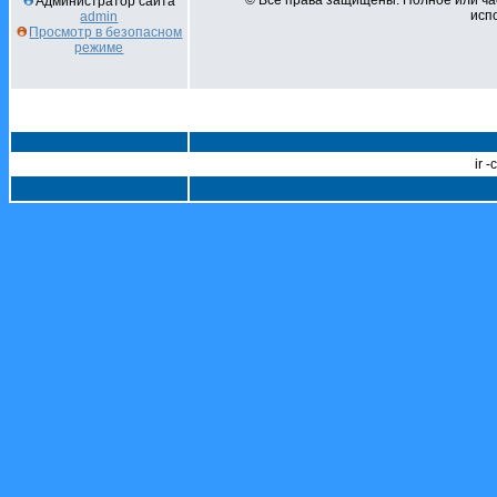
© Все права защищены. Полное или ча
Администратор сайта
испо
admin
Просмотр в безопасном
режиме
ir 