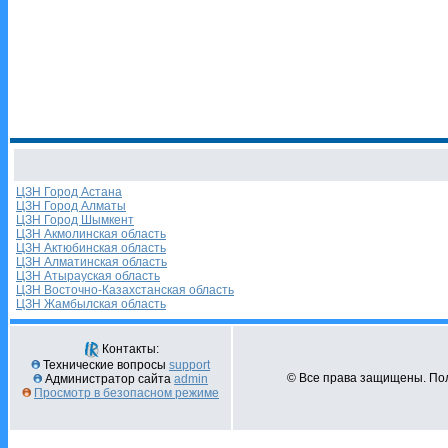
ЦЗН Город Астана
ЦЗН Город Алматы
ЦЗН Город Шымкент
ЦЗН Акмолинская область
ЦЗН Актюбинская область
ЦЗН Алматинская область
ЦЗН Атырауская область
ЦЗН Восточно-Казахстанская область
ЦЗН Жамбылская область
Контакты:
Технические вопросы
support
© Все права защищены. Пол
Администратор сайта
admin
Просмотр в безопасном режиме