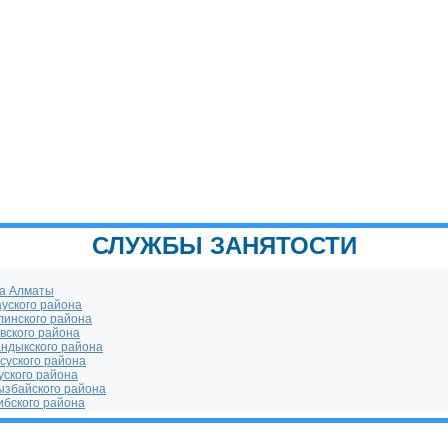
СЛУЖБЫ ЗАНЯТОСТИ
:
да Алматы
уского района
линского района
вского района
андыкского района
суского района
уского района
ызбайского района
ибского района