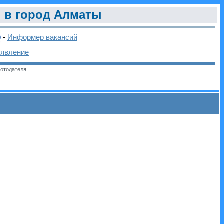
р
в город Алматы
-
Информер вакансий
ъявление
отодателя.
и