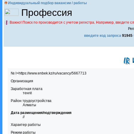
Индивидуальный подбор вакансии / работы
Профессия
Важно! Поиск по производится с учетом регистра. Например, введите с
Рег
введите код запроса
91945
№ l>https://www.enbek.kz/ru/vacancy/5667713
Организация
Заработная плата
тенге́
Район трудоустройства
Алматы
Дата размещения/подтверждения
//
Характер работы
Режим работы