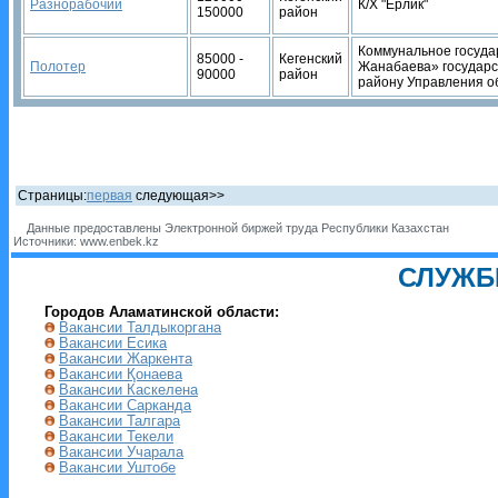
Разнорабочий
К/Х "Ерлик"
150000
район
Коммунальное госуда
85000 -
Кегенский
Полотер
Жанабаева» государс
90000
район
району Управления о
Страницы:
первая
следующая>>
Данные предоставлены Электронной биржей труда Республики Казахстан
Источники: www.enbek.kz
СЛУЖБ
Городов Аламатинской области:
Вакансии Талдыкоргана
Вакансии Есика
Вакансии Жаркента
Вакансии Қонаева
Вакансии Каскелена
Вакансии Сарканда
Вакансии Талгара
Вакансии Текели
Вакансии Учарала
Вакансии Уштобе