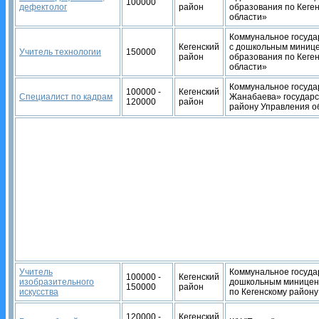
100000
дефектолог
район
образования по Кеге
области»
Коммунальное госуда
Кегенский
с дошкольным минице
Учитель технологии
150000
район
образования по Кеге
области»
Коммунальное госуда
100000 -
Кегенский
Специалист по кадрам
Жанабаева» государс
120000
район
району Управления о
Учитель
Коммунальное госуда
100000 -
Кегенский
изобразительного
дошкольным миницент
150000
район
искусства
по Кегенскому район
120000 -
Кегенский