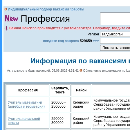
Индивидуальный подбор вакансии / работы
Профессия
Важно! Поиск по производится с учетом регистра. Например, введите с
Регион
введите код запроса
529659
>>>
Информация по вакансиям ц
Актуальность базы вакансий: 05.08.2026 4:31:41
Обновление информации по Це
Зарплата,
Профессия
Район
тенге́
Коммунальное госуда
Учитель математики
200000 -
Кегенский
Серкебаева» государ
(алгебра и геометрия)
2500000
район
району Управления о
Коммунальное госуда
Учитель начальной
250000 -
Кегенский
Серкебаева» государ
школы
300000
район
району Управления о