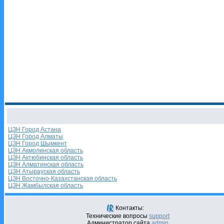
ЦЗН Город Астана
ЦЗН Город Алматы
ЦЗН Город Шымкент
ЦЗН Акмолинская область
ЦЗН Актюбинская область
ЦЗН Алматинская область
ЦЗН Атырауская область
ЦЗН Восточно-Казахстанская область
ЦЗН Жамбылская область
Контакты:
Технические вопросы
support
Администратор сайта
admin