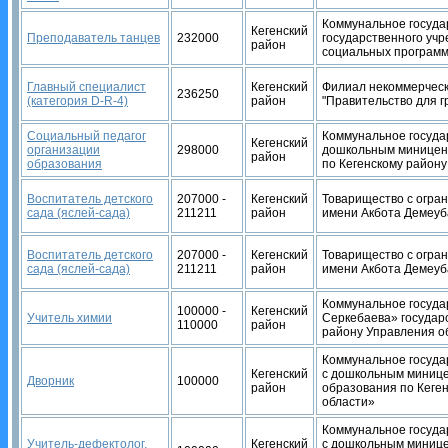
Коммунальное госуда
Кегенский
Преподаватель танцев
232000
государственного уч
район
социальных программ
Главный специалист
Кегенский
Филиал некоммерческ
236250
(категория D-R-4)
район
"Правительство для г
Социальный педагог
Коммунальное госуда
Кегенский
организации
298000
дошкольным миницент
район
образования
по Кегенскому район
Воспитатель детского
207000 -
Кегенский
Товарищество с огран
сада (яслей-сада)
211211
район
имени Акбота Демеуб
Воспитатель детского
207000 -
Кегенский
Товарищество с огран
сада (яслей-сада)
211211
район
имени Акбота Демеуб
Коммунальное госуда
100000 -
Кегенский
Учитель химии
Серкебаева» государ
110000
район
району Управления о
Коммунальное госуда
Кегенский
с дошкольным минице
Дворник
100000
район
образования по Кеге
области»
Коммунальное госуда
Учитель-дефектолог,
Кегенский
с дошкольным минице