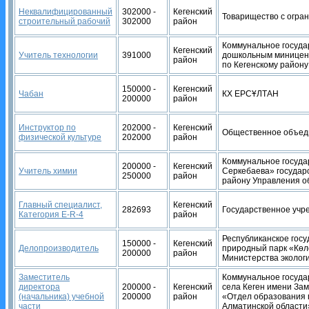
Неквалифицированный
302000 -
Кегенский
Товарищество с огран
строительный рабочий
302000
район
Коммунальное госуда
Кегенский
Учитель технологии
391000
дошкольным миницент
район
по Кегенскому район
150000 -
Кегенский
Чабан
КХ ЕРСҰЛТАН
200000
район
Инструктор по
202000 -
Кегенский
Общественное объеди
физической культуре
202000
район
Коммунальное госуда
200000 -
Кегенский
Учитель химии
Серкебаева» государ
250000
район
району Управления о
Главный специалист,
Кегенский
282693
Государственное учр
Категория E-R-4
район
Республиканское гос
150000 -
Кегенский
Делопроизводитель
природный парк «Көлс
200000
район
Министерства экологи
Заместитель
Коммунальное госуда
директора
200000 -
Кегенский
села Кеген имени За
(начальника) учебной
200000
район
«Отдел образования 
части
Алматинской области