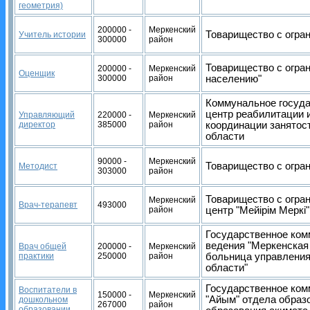
геометрия)
200000 -
Меркенский
Товарищество с огран
Учитель истории
300000
район
Товарищество с огра
200000 -
Меркенский
Оценщик
300000
район
населению"
Коммунальное госуда
центр реабилитации 
Управляющий
220000 -
Меркенский
директор
385000
район
координации занятос
области
90000 -
Меркенский
Товарищество с огран
Методист
303000
район
Товарищество с огра
Меркенский
Врач-терапевт
493000
район
центр "Мейірім Меркі"
Государственное ком
ведения "Меркенская
Врач общей
200000 -
Меркенский
практики
250000
район
больница управлени
области"
Государственное ком
Воспитатели в
150000 -
Меркенский
"Айым" отдела образ
дошкольном
267000
район
образовании