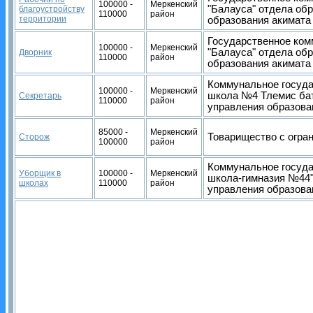
100000 -
Меркенский
"Балауса" отдела об
благоустройству
110000
район
территории
образования акимата
Государственное ком
100000 -
Меркенский
"Балауса" отдела об
Дворник
110000
район
образования акимата
Коммунальное госуд
100000 -
Меркенский
школа №4 Тлемис бат
Секретарь
110000
район
управления образова
85000 -
Меркенский
Товарищество с огра
Сторож
100000
район
Коммунальное госуд
Уборщик в
100000 -
Меркенский
школа-гимназия №44"
школах
110000
район
управления образова