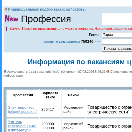
Индивидуальный подбор вакансии / работы
Профессия
Важно! Поиск по производится с учетом регистра. Например, введите с
Регион
введите код запроса
750240
>>>
Информация по вакансиям це
Актуальность базы вакансий: Файл обновлен - 07.08.2026 5:26:31
Обновление ин
информации
Зарплата,
Профессия
Район
тенге́
Товарищество с огра
Электромонтер
Меркенский
359417
(общий профиль)
район
электрические сети"
Учитель
200000 -
Меркенский
Товарищество с огран
казахского языка
300000
район
и литературы