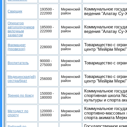
Коммунальное госуда
193500 -
Меркенский
Сварщик
222000
район
ведения "Алатау Су
Оператор
Коммунальное госуда
автопогрузчиков
185000 -
Меркенский
вилочным
222000
район
ведения "Алатау Су
захватом
Товарищество с огра
Фармацевт
Меркенский
228000
(провизор)
район
центр "Мейірім Меркі"
90000 -
Меркенский
Товарищество с огран
Воспитатель
275000
район
Товарищество с огра
Медицинская(ий)
Меркенский
256000
сестра/брат
район
центр "Мейірім Меркі"
Коммунальное госуда
150000 -
Меркенский
спортивная школа №2
Тренер по боксу
180000
район
культуры и спорта а
Коммунальное госуда
Методист по
120000 -
Меркенский
спортивно-массовых 
спорту
160000
район
спорта акимата Мерк
Государственное ком
Рабочий по