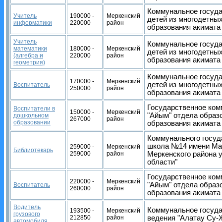
Коммунальное госуда
Учитель
190000 -
Меркенский
детей из многодетны
информатики
220000
район
образования акимат
Учитель
Коммунальное госуда
математики
180000 -
Меркенский
детей из многодетны
(алгебра и
220000
район
образования акимат
геометрия)
Коммунальное госуда
170000 -
Меркенский
детей из многодетны
Воспитатель
250000
район
образования акимат
Государственное ком
Воспитатели в
150000 -
Меркенский
"Айым" отдела образ
дошкольном
267000
район
образовании
образования акимата
Коммунального госуд
школа №14 имени Ма
259000 -
Меркенский
Библиотекарь
259000
район
Меркенского района 
области"
Государственное ком
220000 -
Меркенский
"Айым" отдела образ
Воспитатель
260000
район
образования акимата
Водитель
Коммунальное госуда
193500 -
Меркенский
грузового
212850
район
ведения "Алатау Су
автомобиля