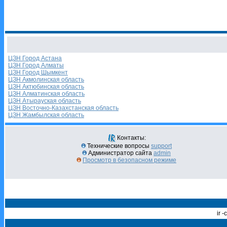
ЦЗН Город Астана
ЦЗН Город Алматы
ЦЗН Город Шымкент
ЦЗН Акмолинская область
ЦЗН Актюбинская область
ЦЗН Алматинская область
ЦЗН Атырауская область
ЦЗН Восточно-Казахстанская область
ЦЗН Жамбылская область
Контакты:
Технические вопросы
support
Администратор сайта
admin
Просмотр в безопасном режиме
ir 