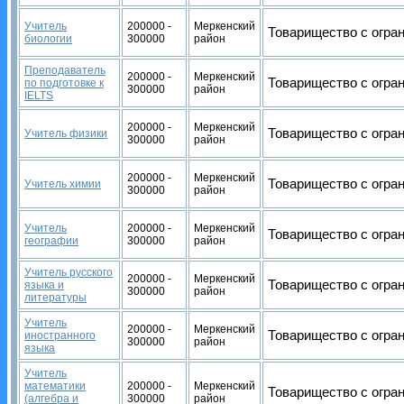
Учитель
200000 -
Меркенский
Товарищество с огран
биологии
300000
район
Преподаватель
200000 -
Меркенский
Товарищество с огран
по подготовке к
300000
район
IELTS
200000 -
Меркенский
Товарищество с огран
Учитель физики
300000
район
200000 -
Меркенский
Товарищество с огран
Учитель химии
300000
район
Учитель
200000 -
Меркенский
Товарищество с огран
географии
300000
район
Учитель русского
200000 -
Меркенский
Товарищество с огран
языка и
300000
район
литературы
Учитель
200000 -
Меркенский
Товарищество с огран
иностранного
300000
район
языка
Учитель
математики
200000 -
Меркенский
Товарищество с огран
(алгебра и
300000
район