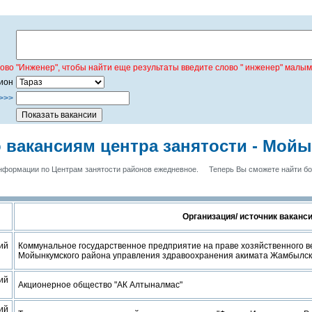
лово "Инженер", чтобы найти еще результаты введите слово " инженер" малым
ион
>>>
вакансиям центра занятости - Мой
формации по Центрам занятости районов ежедневное.
Теперь Вы сможете найти б
Организация/ источник ваканс
ий
Коммунальное государственное предприятие на праве хозяйственного 
Мойынкумского района управления здравоохранения акимата Жамбылск
ий
Акционерное общество "АК Алтыналмас"
ий