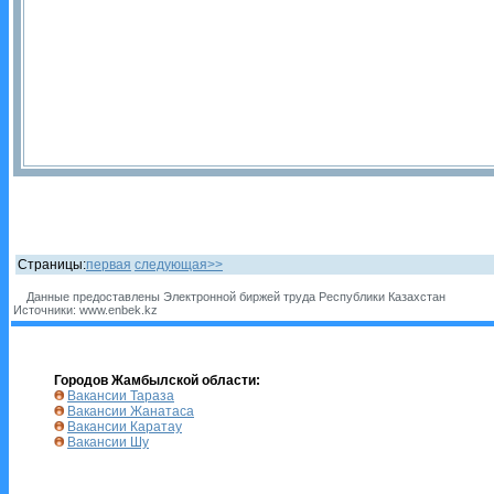
Страницы:
первая
следующая>>
Данные предоставлены Электронной биржей труда Республики Казахстан
Источники: www.enbek.kz
Городов Жамбылской области:
Вакансии Тараза
Вакансии Жанатаса
Вакансии Каратау
Вакансии Шу