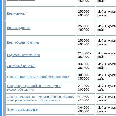
450000
район
250000 -
Мойынкумск
Врач-онколог
400000
район
250000 -
Мойынкумск
Врач-кардиолог
400000
район
250000 -
Мойынкумск
Врач общей практики
400000
район
218000 -
Мойынкумск
Водитель автомобиля
350000
район
337000 -
Мойынкумск
Линейный рабочий
350000
район
300000 -
Мойынкумск
Специалист по внутренней безопасности
350000
район
Оператор охранной сигнализации и
271000 -
Мойынкумск
видеонаблюдения
300000
район
Электрослесарь по обслуживанию и ремонту
410000 -
Мойынкумск
электротехнического оборудования
410000
район
364000 -
Мойынкумск
Электрогазосварщик
400000
район