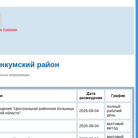
и буквами.
ынкумский район
ольше информации
Дата
ии
График
размещения
полный
ведения "Центральная районная больница
2026-08-04
рабочий
ой области"
день
вахтовый
2026-08-04
метод
вахтовый