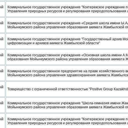
ий
Коммунальное государственное учреждение "Коктерекское учреждение п
Управления природных ресурсов и регулирования природопользования 
ий
Коммунальное государственное учреждение «Средняя школа имени Ы.А
Мойынкумского района управления образования акимата Жамбылской о
ий
Коммунальное государственное учреждение "Государственный архив Мо
цифровизации и архивов акимата Жамбылской области"
ий
Коммунальное государственное учреждение «Основная школа имени А.М
образования Мойынкумского района управления образования акимата 
ий
Коммунальное государственное предприятие на праве хозяйственного 
Мойынкумского района управления здравоохранения акимата Жамбылск
ий
Товарищество с ограниченной ответственностью "Positive Group Kazakhst
ий
Коммунальное государственное учреждение "Школа-гимназия имени Жа
Мойынкумского района управления образования акимата Жамбылской о
ий
Коммунальное государственное учреждение "Коктерекское учреждение п
Управления природных ресурсов и регулирования природопользования 