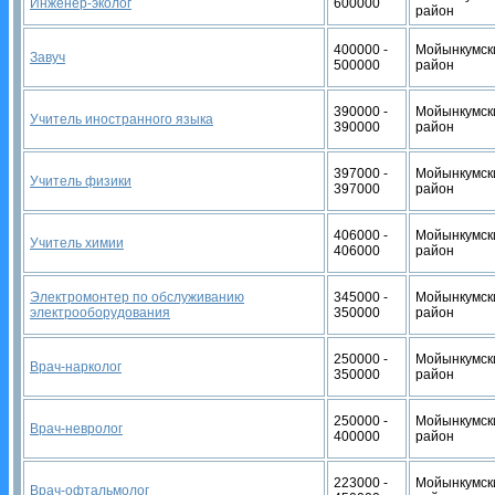
Инженер-эколог
600000
район
400000 -
Мойынкумск
Завуч
500000
район
390000 -
Мойынкумск
Учитель иностранного языка
390000
район
397000 -
Мойынкумск
Учитель физики
397000
район
406000 -
Мойынкумск
Учитель химии
406000
район
Электромонтер по обслуживанию
345000 -
Мойынкумск
электрооборудования
350000
район
250000 -
Мойынкумск
Врач-нарколог
350000
район
250000 -
Мойынкумск
Врач-невролог
400000
район
223000 -
Мойынкумск
Врач-офтальмолог