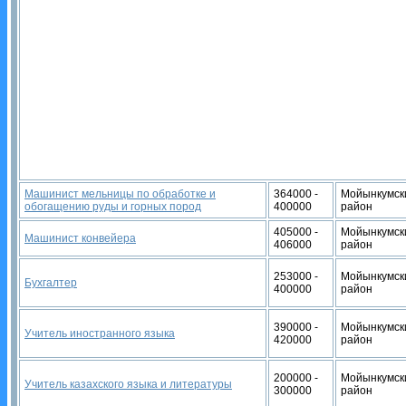
Машинист мельницы по обработке и
364000 -
Мойынкумск
обогащению руды и горных пород
400000
район
405000 -
Мойынкумск
Машинист конвейера
406000
район
253000 -
Мойынкумск
Бухгалтер
400000
район
390000 -
Мойынкумск
Учитель иностранного языка
420000
район
200000 -
Мойынкумск
Учитель казахского языка и литературы
300000
район