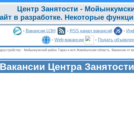
Центр Занятости - Мойынкумск
айт в разработке. Некоторые функц
-
Вакансии ЦЗН
-
RSS канал вакансий
-
Инф
-
Web-вакансии
-
Подать объявле
оустройству - Мойынкумский район Тараз и вся Жамбылская область. Вакансии от ве
Вакансии Центра Занятост