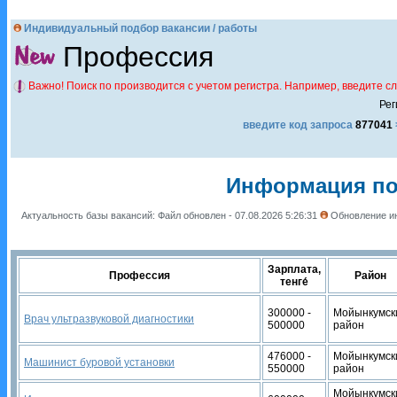
Индивидуальный подбор вакансии / работы
Профессия
Важно! Поиск по производится с учетом регистра. Например, введите с
Рег
введите код запроса
877041
Информация по 
Актуальность базы вакансий: Файл обновлен - 07.08.2026 5:26:31
Обновление ин
Зарплата,
Профессия
Район
тенге́
300000 -
Мойынкумск
Врач ультразвуковой диагностики
500000
район
476000 -
Мойынкумск
Машинист буровой установки
550000
район
Мойынкумск