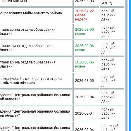
есорсиз Каспиан"
2026-08-03
метод
2026-07-22
полный
 образования Мойынкумского района
более
рабочий
недели
день
полный
лтынсарина отдела образования
2026-08-06
рабочий
бласти»
новое
день
полный
лтынсарина отдела образования
2026-08-06
рабочий
бласти»
новое
день
полный
лтынсарина отдела образования
2026-08-06
рабочий
бласти»
новое
день
полный
олдагуловой с мини центром отдела
2026-08-05
рабочий
Жамбылской области»
день
полный
ведения "Центральная районная больница
2026-08-04
рабочий
ой области"
день
полный
ведения "Центральная районная больница
2026-08-04
рабочий
ой области"
день
неполный
ведения "Центральная районная больница
2026-08-04
рабочий