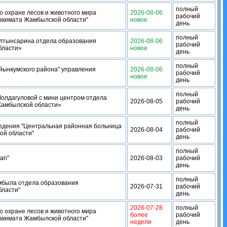
полный
о охране лесов и животного мира
2026-08-06
рабочий
акимата Жамбылской области"
новое
день
полный
лтынсарина отдела образования
2026-08-06
рабочий
бласти»
новое
день
полный
йынкумского района" управления
2026-08-06
рабочий
новое
день
полный
олдагуловой с мини центром отдела
2026-08-05
рабочий
Жамбылской области»
день
полный
ведения "Центральная районная больница
2026-08-04
рабочий
ой области"
день
полный
an"
2026-08-03
рабочий
день
полный
мбыла отдела образования
2026-07-31
рабочий
бласти"
день
2026-07-28
полный
о охране лесов и животного мира
более
рабочий
акимата Жамбылской области"
недели
день