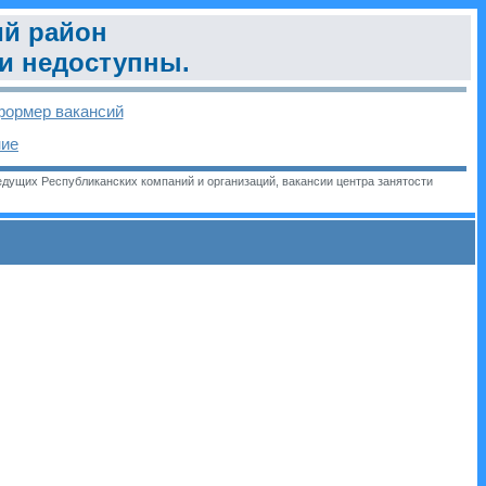
ий район
ии недоступны.
ормер вакансий
ние
дущих Республиканских компаний и организаций, вакансии центра занятости
и