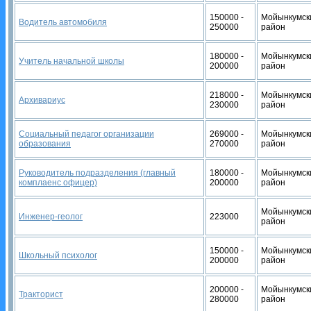
150000 -
Мойынкумск
Водитель автомобиля
250000
район
180000 -
Мойынкумск
Учитель начальной школы
200000
район
218000 -
Мойынкумск
Архивариус
230000
район
Социальный педагог организации
269000 -
Мойынкумск
образования
270000
район
Руководитель подразделения (главный
180000 -
Мойынкумск
комплаенс офицер)
200000
район
Мойынкумск
Инженер-геолог
223000
район
150000 -
Мойынкумск
Школьный психолог
200000
район
200000 -
Мойынкумск
Тракторист
280000
район