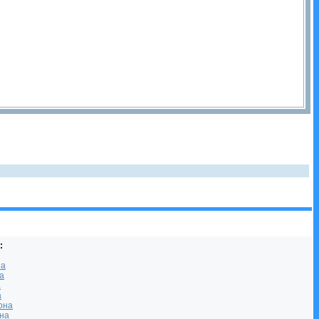
:
на
а
а
а
она
она