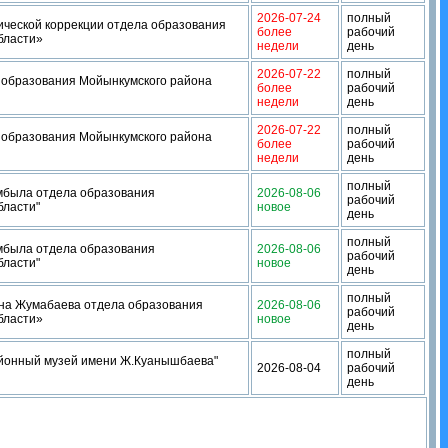
2026-07-24
полный
ической коррекции отдела образования
более
рабочий
бласти»
недели
день
2026-07-22
полный
 образования Мойынкумского района
более
рабочий
недели
день
2026-07-22
полный
 образования Мойынкумского района
более
рабочий
недели
день
полный
мбыла отдела образования
2026-08-06
рабочий
бласти"
новое
день
полный
мбыла отдела образования
2026-08-06
рабочий
бласти"
новое
день
полный
на Жумабаева отдела образования
2026-08-06
рабочий
бласти»
новое
день
полный
айонный музей имени Ж.Куанышбаева"
2026-08-04
рабочий
день