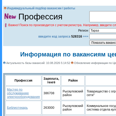
Индивидуальный подбор вакансии / работы
Профессия
Важно! Поиск по производится с учетом регистра. Например, введите с
Регион
введите код запроса
528316
>>>
Информация по вакансиям цен
Актуальность базы вакансий: 10.08.2026 5:14:52
Обновление информации по Це
Зарплата,
Профессия
Район
тенге́
Мастер по
Рыскуловский
Товарищество с ог
обслуживанию
386708
район
сети"
электрооборудования
Рыскуловский
Коммунальное госу
Библиотекарь
263000
район
система отдела кул