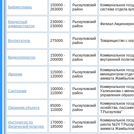
150000 -
Рыскуловский
Коммунальное госу
Библиотекарь
263000
район
система отдела кул
Кредитный
230000 -
Рыскуловский
Филиал Акционерног
администратор
230000
район
Рыскуловский
Воспитатель
275000
Товарищество с огр
район
150000 -
Рыскуловский
Коммунальное госу
Видеооператор
200000
район
внутренней полити
Коммунальное госу
115000 -
Рыскуловский
Дворник
миницентром отдел
120000
район
акимата Жамбылско
Коммунальное госу
100000 -
Рыскуловский
Сантехник
Уалиханова с мини
110000
район
управления образо
Коммунальное госу
85000 -
Рыскуловский
Охранник объекта
хозяйства, пассажи
110000
район
Т.Рыскулова"
Коммунальное госу
Инструктор по
170000 -
Рыскуловский
школа №24 Т.Рыску
физической культуре
185000
район
акимата Жамбылско