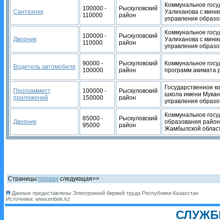
Коммунальное госу
100000 -
Рыскуловский
Сантехник
Уалиханова с мини
110000
район
управления образо
Коммунальное госу
100000 -
Рыскуловский
Дворник
Уалиханова с мини
110000
район
управления образо
90000 -
Рыскуловский
Коммунальное госу
Водитель автомобиля
100000
район
программ акимата 
Государственное к
Программист
100000 -
Рыскуловский
школа имени Мукан
приложений
150000
район
управления образо
Коммунальное госу
85000 -
Рыскуловский
Дворник
образования район
95000
район
Жамбылской облас
Страницы:
первая
следующая>>
Данные предоставлены Электронной биржей труда Республики Казахстан
Источники: www.enbek.kz
СЛУЖБ