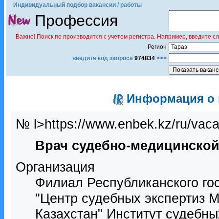
Индивидуальный подбор вакансии / работы
Профессия
Важно! Поиск по производится с учетом регистра. Например, введите с
Регион
введите код запроса
974834
>>>
Информация о в
№ l>https://www.enbek.kz/ru/vac
Врач судебно-медицинской
Организация
Филиал Республиканского го
"Центр судебных экспертиз 
Казахстан" Институт судебн