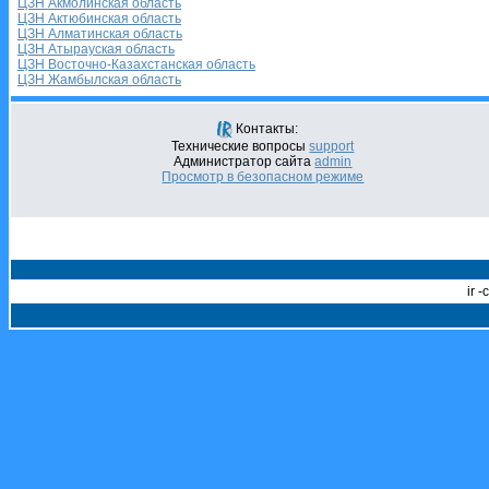
ЦЗН Акмолинская область
ЦЗН Актюбинская область
ЦЗН Алматинская область
ЦЗН Атырауская область
ЦЗН Восточно-Казахстанская область
ЦЗН Жамбылская область
Контакты:
Технические вопросы
support
Администратор сайта
admin
Просмотр в безопасном режиме
ir 