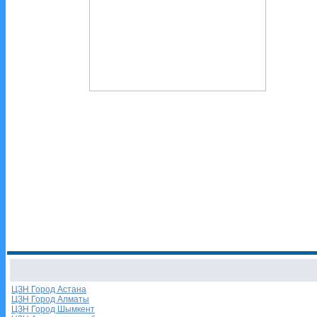
ЦЗН Город Астана
ЦЗН Город Алматы
ЦЗН Город Шымкент