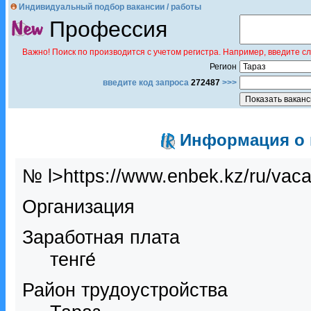
Индивидуальный подбор вакансии / работы
Профессия
Важно! Поиск по производится с учетом регистра. Например, введите с
Регион
введите код запроса
272487
>>>
Информация о в
№ l>https://www.enbek.kz/ru/vac
Организация
Заработная плата
тенге́
Район трудоустройства