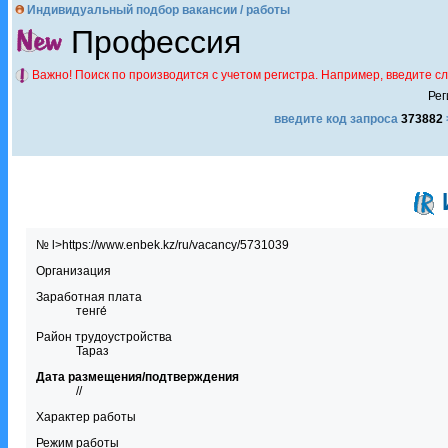
Индивидуальный подбор вакансии / работы
Профессия
Важно! Поиск по производится с учетом регистра. Например, введите с
Рег
введите код запроса
373882
№ l>https://www.enbek.kz/ru/vacancy/5731039
Организация
Заработная плата
тенге́
Район трудоустройства
Тараз
Дата размещения/подтверждения
//
Характер работы
Режим работы