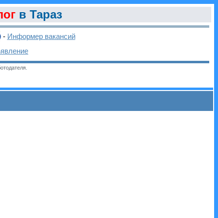
лог
в Тараз
-
Информер вакансий
ъявление
отодателя.
и