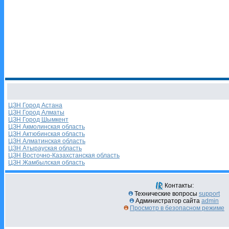
ЦЗН Город Астана
ЦЗН Город Алматы
ЦЗН Город Шымкент
ЦЗН Акмолинская область
ЦЗН Актюбинская область
ЦЗН Алматинская область
ЦЗН Атырауская область
ЦЗН Восточно-Казахстанская область
ЦЗН Жамбылская область
Контакты:
Технические вопросы
support
Администратор сайта
admin
Просмотр в безопасном режиме