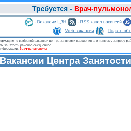
Требуется -
Врач-пульмоно
-
Вакансии ЦЗН
-
RSS канал вакансий
-
Web-вакансии
-
Подать об
ормацию по выбраной вакансии центра занятости населения или прямому запросу раб
м занятости районов ежедневное
 информации.
Врач-пульмонолог
Вакансии Центра Занятост