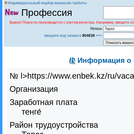
Индивидуальный подбор вакансии / работы
Профессия
Важно! Поиск по производится с учетом регистра. Например, введите с
Регион
введите код запроса
804836
>>>
Информация о в
№ l>https://www.enbek.kz/ru/vac
Организация
Заработная плата
тенге́
Район трудоустройства