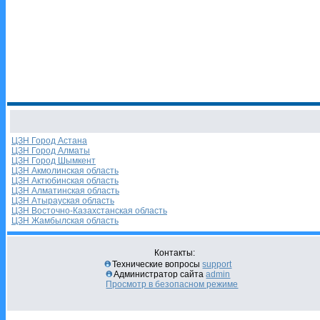
ЦЗН Город Астана
ЦЗН Город Алматы
ЦЗН Город Шымкент
ЦЗН Акмолинская область
ЦЗН Актюбинская область
ЦЗН Алматинская область
ЦЗН Атырауская область
ЦЗН Восточно-Казахстанская область
ЦЗН Жамбылская область
Контакты:
Технические вопросы
support
Администратор сайта
admin
Просмотр в безопасном режиме