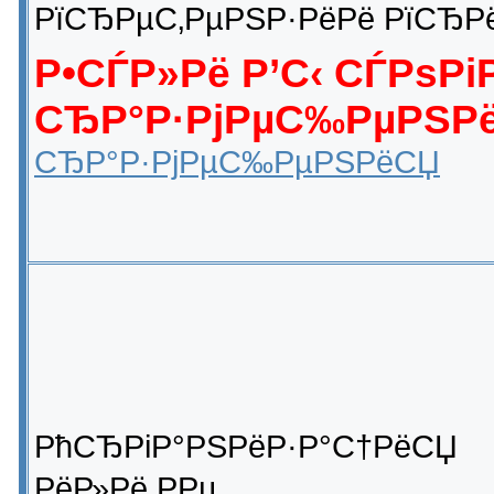
РїСЂРµС‚РµРЅР·РёРё РїСЂРё
Р•СЃР»Рё Р’С‹ СЃРѕР
СЂР°Р·РјРµС‰РµРЅРё
СЂР°Р·РјРµС‰РµРЅРёСЏ
РћСЂРіР°РЅРёР·Р°С†РёСЏ
РёР»Рё РРџ