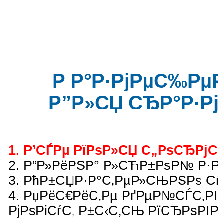
Р Р°Р·РјРµС‰Рµ
Р”Р»СЏ СЂР°Р·Р
1. Р’СЃРµ РїРѕР»СЏ С„РѕСЂРј
2. Р”Р»РёРЅР° Р»СЋР±РѕР№ Р·Р
3. РћР±СЏР·Р°С‚РµР»СЊРЅРѕ С
4. РџРёС€РёС‚Рµ РґРµР№СЃС‚Р
РјРѕРіСѓС‚ Р±С‹С‚СЊ РїСЂРѕР