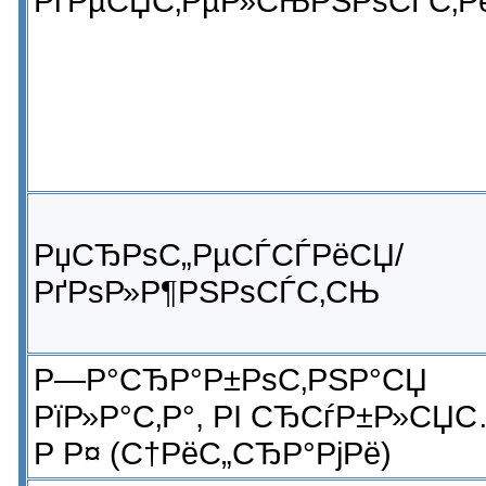
РґРµСЏС‚РµР»СЊРЅРѕСЃС‚Р
РџСЂРѕС„РµСЃСЃРёСЏ/
РґРѕР»Р¶РЅРѕСЃС‚СЊ
Р—Р°СЂР°Р±РѕС‚РЅР°СЏ
РїР»Р°С‚Р°, РІ СЂСѓР±Р»СЏ
Р Р¤ (С†РёС„СЂР°РјРё)