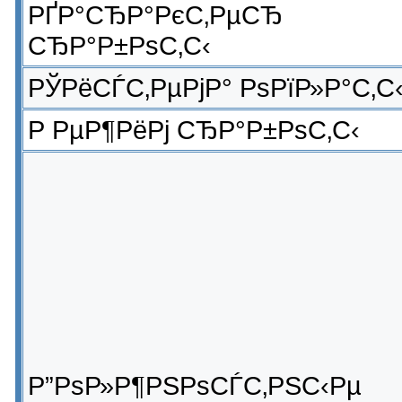
РҐР°СЂР°РєС‚РµСЂ
СЂР°Р±РѕС‚С‹
РЎРёСЃС‚РµРјР° РѕРїР»Р°С‚С
Р РµР¶РёРј СЂР°Р±РѕС‚С‹
Р”РѕР»Р¶РЅРѕСЃС‚РЅС‹Рµ