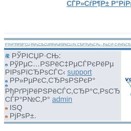
СЃР»СѓР¶Р± Р°РіР
Р“Р»Р°РІРЅР°СЏ
РћР±СЉСЏРІР»РµРЅРёСЏ Рѕ СЂР°Р±РѕС‚Рµ - РљС‹Р·С‹Р»РѕСЂ
РЎРІСЏР·СЊ:
РўРµС…РЅРёС‡РµСЃРєРёРµ
РІРѕРїСЂРѕСЃС‹
support
Р­Р»РµРєС‚СЂРѕРЅРєР°
РђРґРјРёРЅРёСЃС‚СЂР°С‚РѕСЂ
СЃР°Р№С‚Р°
admin
ISQ
РјРѕР±.